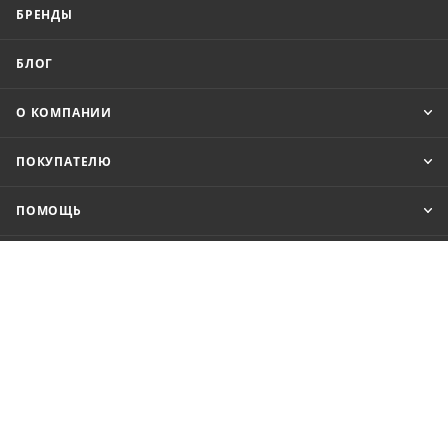
БРЕНДЫ
БЛОГ
О КОМПАНИИ
ПОКУПАТЕЛЮ
ПОМОЩЬ
8 (800) 201-52-70
order@cit.ru
109462, г. Москва, Волгоградский
проспект, 96 к 2