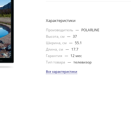
Характеристики
Производитель
—
POLARLINE
Высота, см
—
37
Ширина, см
—
55.1
Длина, см
—
17.7
Гарантия
—
12 мес
Тип товара
—
телевизор
Все характеристики