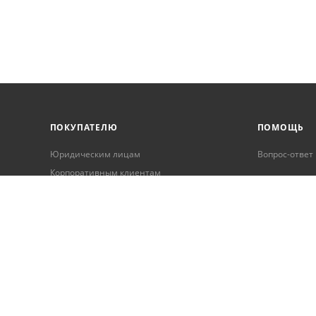
ПОКУПАТЕЛЮ
ПОМОЩЬ
Юридическим лицам
Вопрос-ответ
Корпоративным клиентам
Условия оплаты
Условия доставки
Бонусная программа
Онлайн кредитование
Обработка персональных данных
Гарантия и возврат