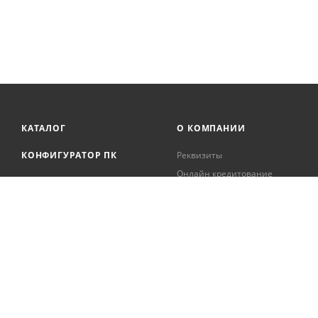
КАТАЛОГ
О КОМПАНИИ
КОНФИГУРАТОР ПК
Реквизиты
Онлайн кредитование
АКЦИИ
Сервисный центр
БРЕНДЫ
Регистрация касс
Образовательная
БЛОГ
деятельность
Вакансии
Сотрудники
Документация