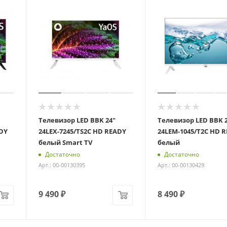
Телевизор LED BBK 24"
Телевизор LED BBK 
ADY
24LEX-7245/TS2C HD READY
24LEM-1045/T2C HD 
белый Smart TV
белый
Достаточно
Достаточно
Арт.: 00-00130395
Арт.: 00-00130429
9 490
₽
8 490
₽