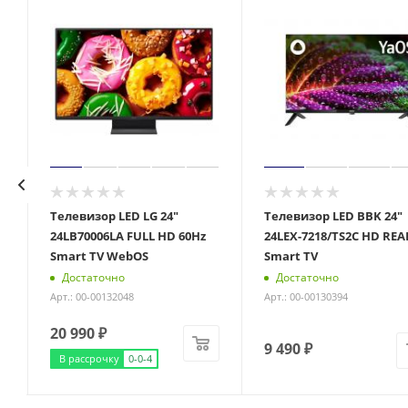
Телевизор LED LG 24"
Телевизор LED BBK 24"
24LB70006LA FULL HD 60Hz
24LEX-7218/TS2C HD RE
Smart TV WebOS
Smart TV
Достаточно
Достаточно
Арт.: 00-00132048
Арт.: 00-00130394
20 990
₽
9 490
₽
В рассрочку
0-0-4