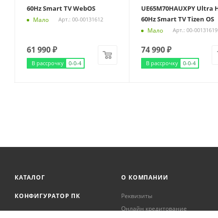
60Hz Smart TV WebOS
UE65M70HAUXPY Ultra 
60Hz Smart TV Tizen OS
Мало
Арт.: 00-00131612
Мало
Арт.: 00-00131619
61 990
₽
74 990
₽
В рассрочку
0-0-4
В рассрочку
0-0-4
КАТАЛОГ
О КОМПАНИИ
КОНФИГУРАТОР ПК
Реквизиты
Онлайн кредитование
АКЦИИ