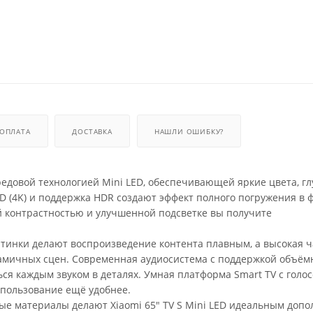
ОПЛАТА
ДОСТАВКА
НАШЛИ ОШИБКУ?
ередовой технологией Mini LED, обеспечивающей яркие цвета, г
 (4K) и поддержка HDR создают эффект полного погружения в 
й контрастностью и улучшенной подсветке вы получите
инки делают воспроизведение контента плавным, а высокая ч
амичных сцен. Современная аудиосистема с поддержкой объём
ься каждым звуком в деталях. Умная платформа Smart TV с голо
спользование ещё удобнее.
е материалы делают Xiaomi 65" TV S Mini LED идеальным допо