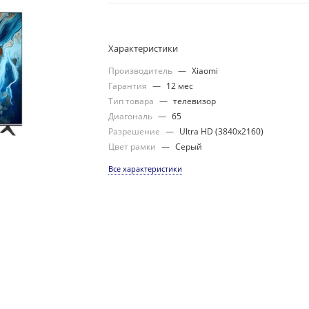
Характеристики
Производитель
—
Xiaomi
Гарантия
—
12 мес
Тип товара
—
телевизор
Диагональ
—
65
Разрешение
—
Ultra HD (3840х2160)
Цвет рамки
—
Серый
Все характеристики