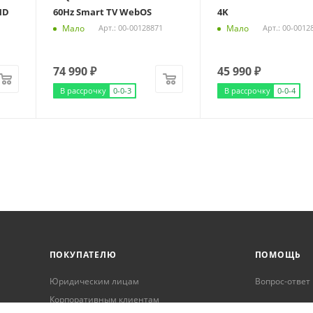
HD
60Hz Smart TV WebOS
4K
Мало
Мало
Арт.: 00-00128871
Арт.: 00-0012
74 990
₽
45 990
₽
В рассрочку
0-0-3
В рассрочку
0-0-4
ПОКУПАТЕЛЮ
ПОМОЩЬ
Юридическим лицам
Вопрос-ответ
Корпоративным клиентам