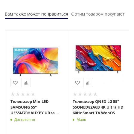
Вам также может понравиться
С этим товаром покупают
Телевизор MiniLED
Телевизор QNED LG 55"
SAMSUNG 55"
55QNED82A6B 4K Ultra HD
UE55M70HAUXPY Ultra HD
60Hz Smart TV WebOS
60Hz Smart TV Tizen OS
Достаточно
Мало