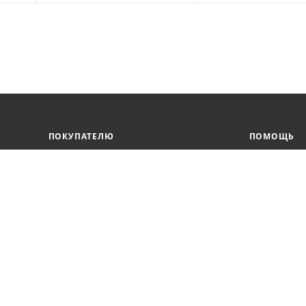
ПОКУПАТЕЛЮ
ПОМОЩЬ
Юридическим лицам
Вопрос-ответ
Корпоративным клиентам
Условия оплаты
Условия доставки
Бонусная программа
Онлайн кредитование
Обработка персональных данных
Гарантия и возврат