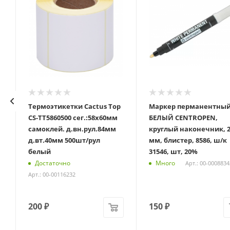
Термоэтикетки Cactus Top
Маркер перманентны
CS-TT5860500 сег.:58x60мм
БЕЛЫЙ CENTROPEN,
самоклей. д.вн.рул.84мм
круглый наконечник, 2
д.вт.40мм 500шт/рул
мм, блистер, 8586, ш/к
белый
31546, шт, 20%
Достаточно
Много
Арт.: 00-0008834
Арт.: 00-00116232
200
₽
150
₽