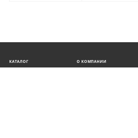
КАТАЛОГ
О КОМПАНИИ
КОНФИГУРАТОР ПК
Реквизиты
Онлайн кредитование
АКЦИИ
Сервисный центр
БРЕНДЫ
Регистрация касс
Образовательная
БЛОГ
деятельность
Вакансии
Сотрудники
Документация