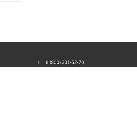
8 (800) 201-52-70
order@cit.ru
109462, г. Москва, Волгоградский
проспект, 96 к 2