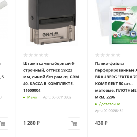
й
Штамп самонаборный 6-
Папки-файлы
строчный, оттиск 59х23
перфорированные 
,5
мм, синий без рамки, GRM
BRAUBERG "EXTRA 70
40, КАССА В КОМПЛЕКТЕ,
КОМПЛЕКТ 50 шт.,
11600004
матовые, ПЛОТНЫЕ,
мкм, 2296
Мало
3
Арт.: 00-00113802
Достаточно
Арт.: 00-00098434
1 280
₽
430
₽