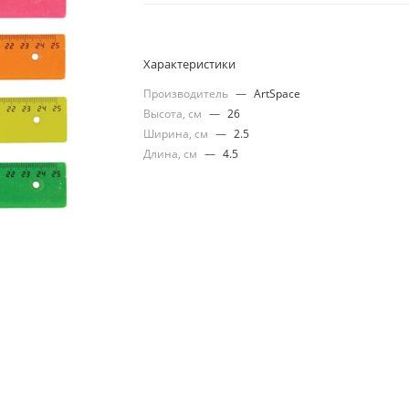
Характеристики
Производитель
—
ArtSpace
Высота, см
—
26
Ширина, см
—
2.5
Длина, см
—
4.5