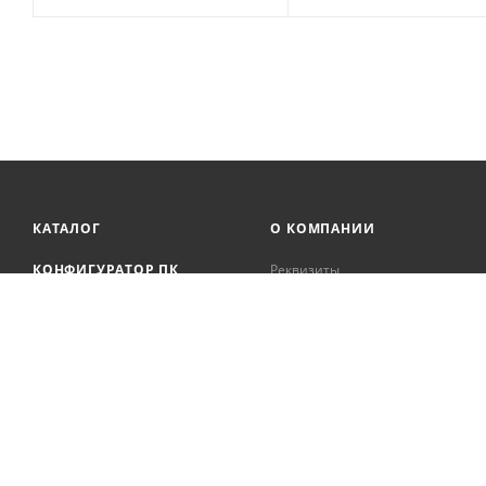
КАТАЛОГ
О КОМПАНИИ
КОНФИГУРАТОР ПК
Реквизиты
Онлайн кредитование
АКЦИИ
Сервисный центр
БРЕНДЫ
Регистрация касс
Образовательная
БЛОГ
деятельность
Вакансии
Сотрудники