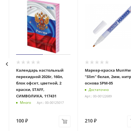
Календарь настольный
Маркер-краска MunHw
перекидной 2026г, 160л,
"Slim" белая, 2мм, нитр
блок офсет, цветной, 2
основа SPM-05
краски, STAFF,
Достаточно
СИМВОЛИКА, 117431
Арт.: 00-00122689
Много
Арт.: 00-00125017
100
₽
210
₽