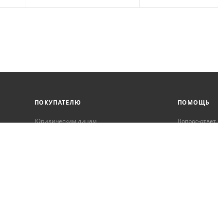
ПОКУПАТЕЛЮ
ПОМОЩЬ
Юридическим лицам
Вопрос-ответ
Корпоративным клиентам
Условия оплаты
Условия доставки
Бонусная программа
Онлайн кредитование
Обработка персональных данных
Гарантия и возврат