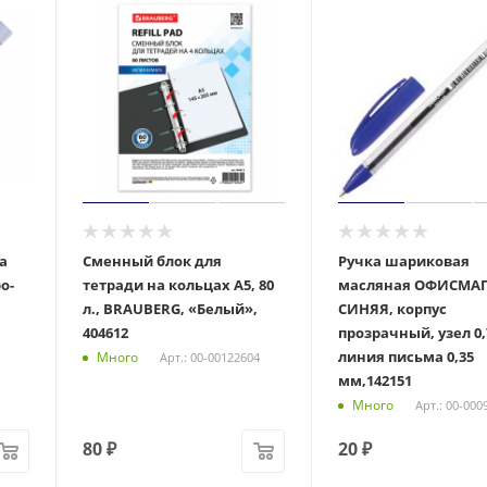
a
Сменный блок для
Ручка шариковая
о-
тетради на кольцах А5, 80
масляная ОФИСМАГ
л., BRAUBERG, «Белый»,
СИНЯЯ, корпус
404612
прозрачный, узел 0,
линия письма 0,35
Много
Арт.: 00-00122604
мм,142151
Много
Арт.: 00-000
80
₽
20
₽