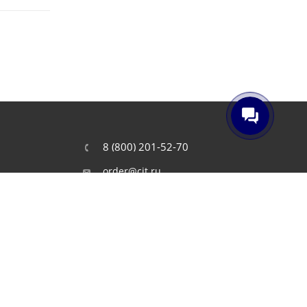
8 (800) 201-52-70
order@cit.ru
109462, г. Москва, Волгоградский
проспект, 96 к 2