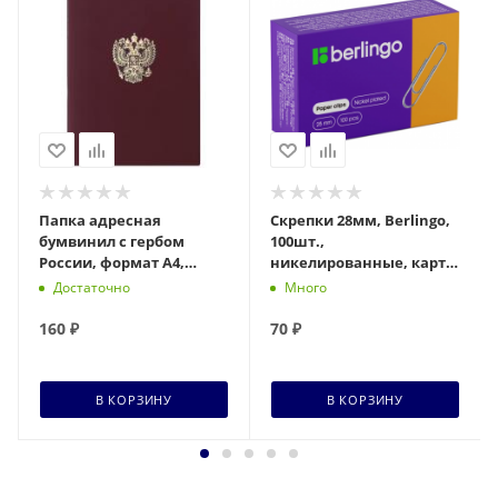
Папка адресная
Скрепки 28мм, Berlingo,
бумвинил с гербом
100шт.,
России, формат А4,
никелированные, карт.
бордовая,
упаковка
Достаточно
Много
индивидуальная
упаковка, STAFF «Basic»
160
₽
70
₽
В КОРЗИНУ
В КОРЗИНУ