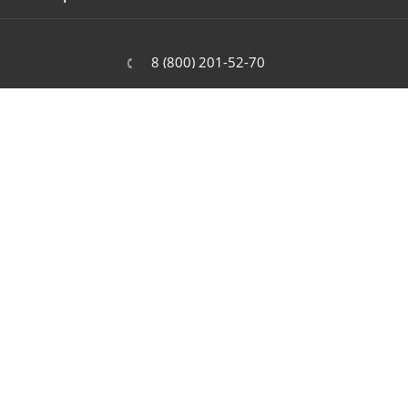
8 (800) 201-52-70
order@cit.ru
109462, г. Москва, Волгоградский
проспект, 96 к 2
2026 © Интернет-магазин цифровой и бытовой техники