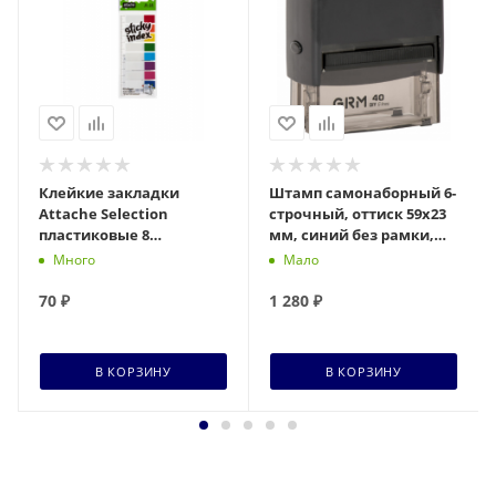
Клейкие закладки
Штамп самонаборный 6-
Attache Selection
строчный, оттиск 59х23
пластиковые 8
мм, синий без рамки,
неоновых цветов по 15
GRM 40, КАССА В
Много
Мало
листов 12x45 мм Арт.
КОМПЛЕКТЕ, 11600004
383733
70
₽
1 280
₽
В КОРЗИНУ
В КОРЗИНУ