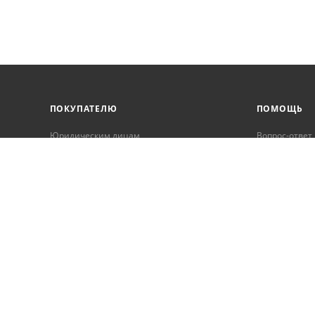
ПОКУПАТЕЛЮ
ПОМОЩЬ
Юридическим лицам
Вопрос-ответ
Корпоративным клиентам
Условия оплаты
Условия доставки
Бонусная программа
Онлайн кредитование
Обработка персональных данных
Гарантия и возврат