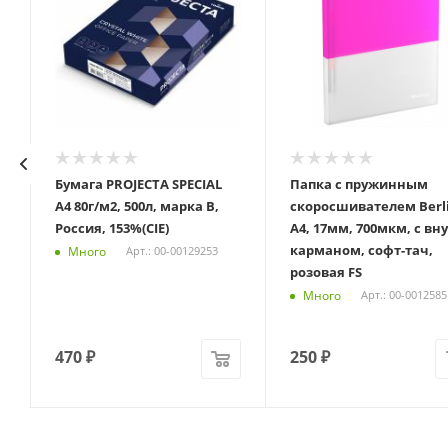
я
Бумага PROJECTA SPECIAL
Папка с пружинным
А4 80г/м2, 500л, марка B,
скоросшивателем Berl
Россия, 153%(CIE)
А4, 17мм, 700мкм, с вну
карманом, софт-тач,
Много
Арт.: 00-00129253
розовая FS
Много
Арт.: 00-0012585
470
₽
250
₽