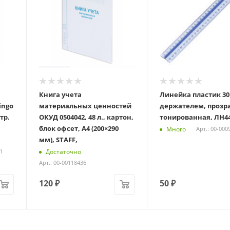
Книга учета
Линейка пластик 30 
ingo
материальных ценностей
держателем, прозр
тр.
ОКУД 0504042, 48 л., картон,
тонированная, ЛН4
блок офсет, А4 (200×290
Много
Арт.: 00-000
мм), STAFF,
Достаточно
1
Арт.: 00-00118436
120
₽
50
₽