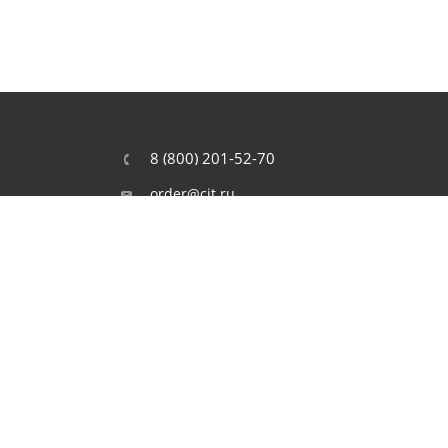
8 (800) 201-52-70
order@cit.ru
109462, г. Москва, Волгоградский
проспект, 96 к 2