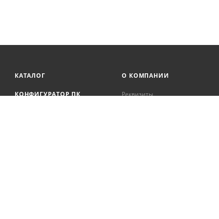
КАТАЛОГ
О КОМПАНИИ
КОНФИГУРАТОР ПК
Реквизиты
Онлайн кредитование
АКЦИИ
Сервисный центр
БРЕНДЫ
Регистрация касс
Образовательная
БЛОГ
деятельность
Вакансии
Сотрудники
Документация