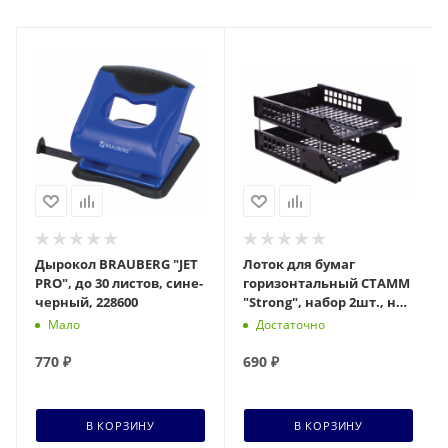
Дырокол BRAUBERG "JET
Лоток для бумаг
PRO", до 30 листов, сине-
горизонтальный СТАММ
черный, 228600
"Strong", набор 2шт., на
метал. стержнях,
Мало
Достаточно
черный
770
₽
690
₽
В КОРЗИНУ
В КОРЗИНУ