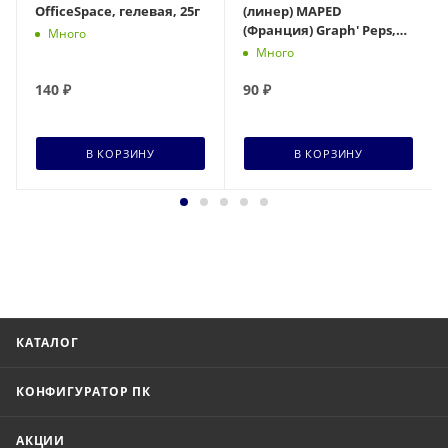
OfficeSpace, гелевая, 25г
(линер) MAPED
(Франция) Graph' Peps,
Много
ЧЕРНАЯ, трехгранная,
Много
линия 0,4мм, 749111
140
₽
90
₽
В КОРЗИНУ
В КОРЗИНУ
КАТАЛОГ
КОНФИГУРАТОР ПК
АКЦИИ