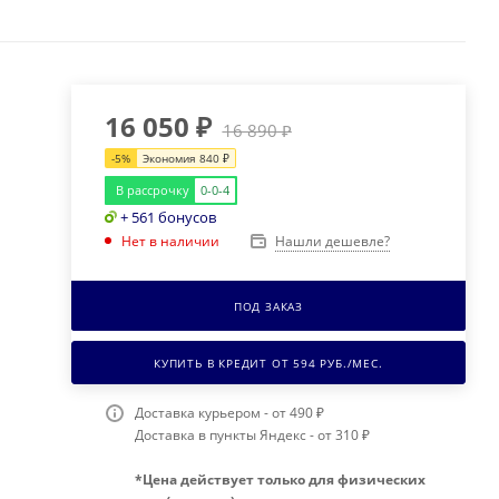
16 050
₽
16 890
₽
-
5
%
Экономия
840
₽
В рассрочку
0-0-4
+ 561 бонусов
Нашли дешевле?
Нет в наличии
ПОД ЗАКАЗ
КУПИТЬ В КРЕДИТ ОТ
594
РУБ./МЕС.
Доставка курьером - от 490 ₽
Доставка в пункты Яндекс - от 310 ₽
*Цена действует только для физических