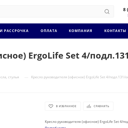
8 
 И РАССРОЧКА
ОПЛАТА
КОМПАНИЯ
КОНТАКТЫ
ное) ErgoLife Set 4/подл.131
—
сла, стулья
Кресло руководителя (офисное) ErgoLife Set 4/подл.131/о
В ИЗБРАННОЕ
СРАВНИТЬ
Кресло руководителя (офисное) ErgoLife Set 4/по
Подробности