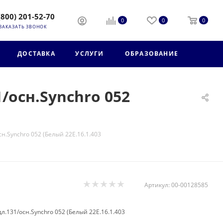
(800) 201-52-70
0
0
0
ЗАКАЗАТЬ ЗВОНОК
ДОСТАВКА
УСЛУГИ
ОБРАЗОВАНИЕ
/осн.Synchro 052
сн.Synchro 052 (Белый 22E.16.1.403
Артикул:
00-00128585
дл.131/осн.Synchro 052 (Белый 22E.16.1.403