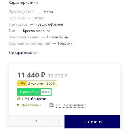
Характеристики
Производитель
—
Metta
Гарантия
—
12 мес
Тип товара
—
кресло офисное
Тип
—
Кресло офисное
Материал обивки
—
Сетка/ткань
Крестовина (пятилучие)
—
Пластик
Все характеристики
11 440
₽
12 300
₽
-
7
%
Экономия
860
₽
В рассрочку
0-0-4
+ 390 бонусов
Нашли дешевле?
Достаточно
В КОРЗИНУ