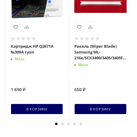
Картридж HP Q2671A
Ракель (Wiper Blade)
№309A cyan
Samsung ML-
216x/SCX3400/3405/3405F/3405F
Мало
760, SL-M2020/2070 (MLT-
Мало
D101/
1 690
₽
650
₽
В КОРЗИНУ
В КОРЗИНУ