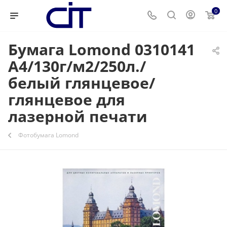
0
Бумага Lomond 0310141
A4/130г/м2/250л./
белый глянцевое/
глянцевое для
лазерной печати
Фотобумага Lomond