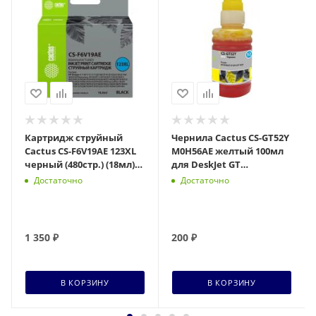
Картридж струйный
Чернила Cactus CS-GT52Y
Cactus CS-F6V19AE 123XL
M0H56AE желтый 100мл
черный (480стр.) (18мл)
для DeskJet GT
для HP DeskJet
5810/5820/5812/5822
Достаточно
Достаточно
1110/1111/1112/2130
1 350
₽
200
₽
В КОРЗИНУ
В КОРЗИНУ