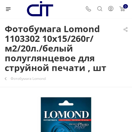
0
Фотобумага Lomond
1103302 10x15/260г/
м2/20л./белый
полуглянцевое для
струйной печати , шт
Фотобумага Lomond