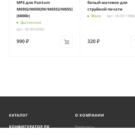
MPS для Pantum
белый матовое для
M6502/M6502W/M6552/M6552NW/P2502/P2502W
струйной печати
(6000k)
Мало
Арт.: 00-00117896
Достаточно
Арт.: 00-00129302
990
₽
320
₽
КАТАЛОГ
О КОМПАНИИ
КОНФИГУРАТОР ПК
Реквизиты
Онлайн кредитование