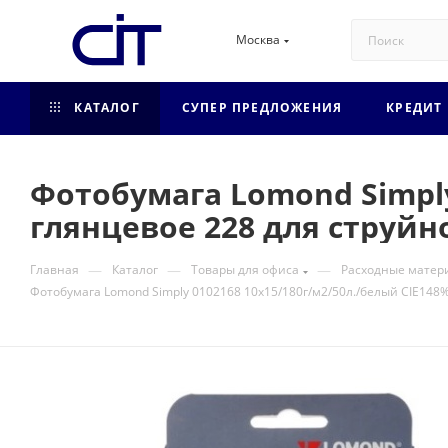
Москва
КАТАЛОГ
СУПЕР ПРЕДЛОЖЕНИЯ
КРЕДИТ
Фотобумага Lomond Simply
глянцевое 228 для струйн
—
—
—
Главная
Каталог
Товары для офиса
Расходные матер
Фотобумага Lomond Simply 0102168 10x15/180г/м2/50л./белый CIE148