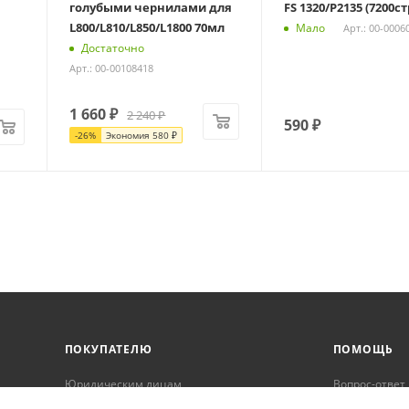
голубыми чернилами для
FS 1320/P2135 (7200ст
L800/L810/L850/L1800 70мл
Мало
Арт.: 00-0006
Достаточно
Арт.: 00-00108418
1 660
₽
2 240
₽
590
₽
-
26
%
Экономия
580
₽
ПОКУПАТЕЛЮ
ПОМОЩЬ
Юридическим лицам
Вопрос-ответ
Корпоративным клиентам