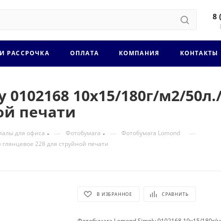
8 
 И РАССРОЧКА
ОПЛАТА
КОМПАНИЯ
КОНТАКТЫ
 0102168 10x15/180г/м2/50л
ой печати
—
—
—
иалы для офиса
Фотобумага
Фотобумага Lomond
% глянцевое 228 для струйной печати
В ИЗБРАННОЕ
СРАВНИТЬ
Фотобумага Lomond Simply 0102168 10x15/180г/м