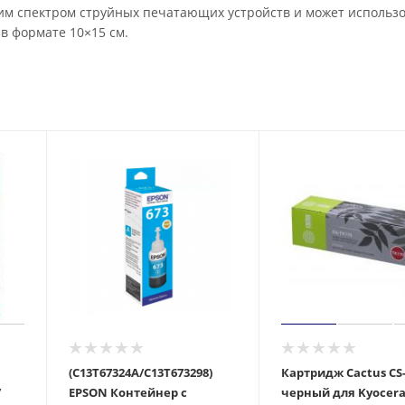
им спектром струйных печатающих устройств и может использ
в формате 10×15 см.
(C13T67324A/C13T673298)
Картридж Cactus CS
/
EPSON Контейнер с
черный для Kyocera