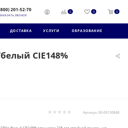
(800) 201-52-70
0
0
0
ЗАКАЗАТЬ ЗВОНОК
ДОСТАВКА
УСЛУГИ
ОБРАЗОВАНИЕ
./белый CIE148%
Артикул:
00-00130848
2/50л./белый CIE148% глянцевое 228 для струйной печати , шт