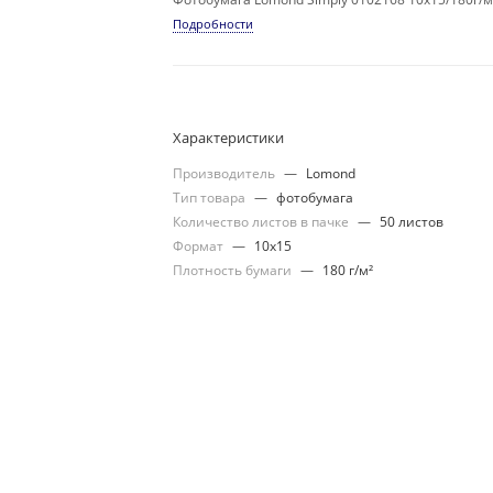
Подробности
Характеристики
Производитель
—
Lomond
Тип товара
—
фотобумага
Количество листов в пачке
—
50 листов
Формат
—
10x15
Плотность бумаги
—
180 г/м²