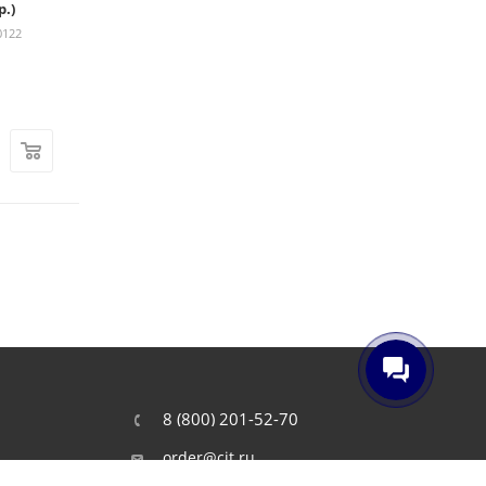
р.)
Canon LBP 6000/6020/6030B
i-Sensys
0122
Достаточно
Арт.: 00-00064847
550
₽
3 470
₽
1 000
₽
3 940
₽
-
45
%
Экономия
450
₽
-
12
%
Экономия
470
8 (800) 201-52-70
order@cit.ru