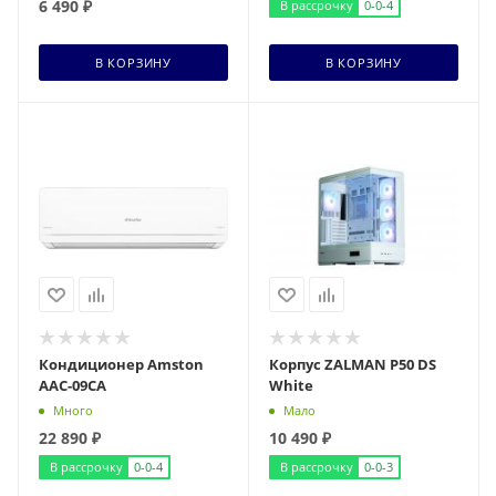
6 490
₽
В рассрочку
0-0-4
В КОРЗИНУ
В КОРЗИНУ
Кондиционер Amston
Корпус ZALMAN P50 DS
AAC-09CA
White
Много
Мало
22 890
₽
10 490
₽
В рассрочку
0-0-4
В рассрочку
0-0-3