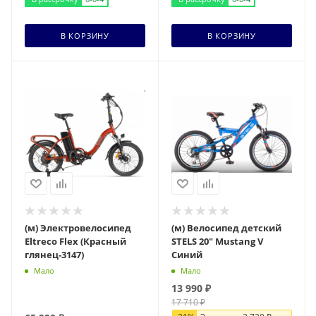
В КОРЗИНУ
В КОРЗИНУ
(м) Электровелосипед
(м) Велосипед детский
Eltreco Flex (Красный
STELS 20" Mustang V
глянец-3147)
Синий
Мало
Мало
13 990
₽
17 710
₽