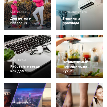
САМОКАТЫ
КОНДИЦИОНЕРЫ
Для детей и
Тишина и
взрослых
прохлада
БЛЕНДЕРЫ
НОУТБУКИ
Незаменимый
Работайте везде,
помощник на
как дома
кухне
ТЕЛЕВИЗОРЫ