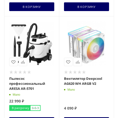
В КОРЗИНУ
В КОРЗИНУ
Пылесос
Вентилятор Deepcool
профессиональный
AG620 WH ARGB V2
ARESA AR-5701
Мало
Мало
22 990
₽
4 090
₽
В рассрочку
0-0-3