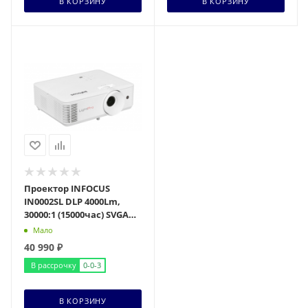
В КОРЗИНУ
В КОРЗИНУ
Проектор INFOCUS
IN0002SL DLP 4000Lm,
30000:1 (15000час) SVGA
HDM
Мало
40 990
₽
В рассрочку
0-0-3
В КОРЗИНУ