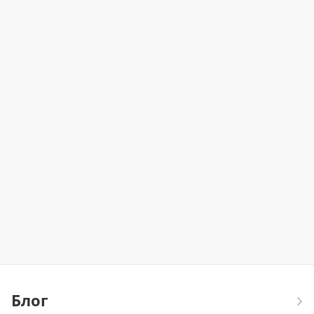
19.12.2025
Повод для апгрейда
28.11.2025
Главная распродажа года в ЦИТ — не
пропустите!
Блог