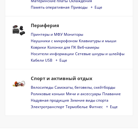
Материнские платы
Охлаждения
Память оперативная
Приводы
+ Еще
Периферия
Принтеры и МФУ
Мониторы
Наушники с микрофоном
Клавиатуры и мыши
Коврики
Колонки для ПК
Веб-камеры
Носители информации
Сетевые шнуры и шлейфы
Кабели USB
+ Еще
Спорт и активный отдых
Велосипеды
Самокаты, беговелы, скейтборды
Роликовые коньки
Мячи и аксессуары
Плавание
Надувная продукция
Зимние виды спорта
Электротранспорт
Термобелье
Фитнес
+ Еще