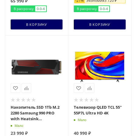
65 990
₽
-
21
%
Экономия
3 720
₽
В рассрочку
0-0-4
В рассрочку
0-0-4
В КОРЗИНУ
В КОРЗИНУ
Накопитель SSD 1Tb M.2
Телевизор QLED TCL 55"
2280 Samsung 990 PRO
55P7L Ultra HD 4K
with Heatsink
Мало
R7450/W6900 M.2 2280 (MZ-
Мало
V9P1T0CW)
23 990
₽
40 990
₽