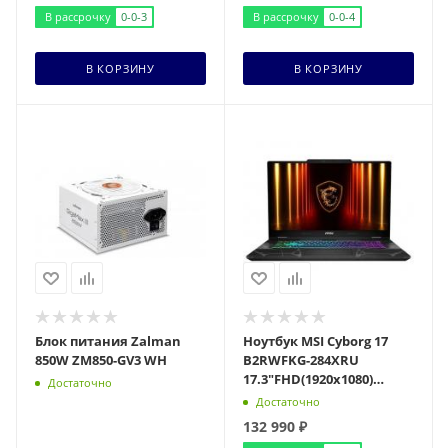
В рассрочку
0-0-3
В рассрочку
0-0-4
В КОРЗИНУ
В КОРЗИНУ
Блок питания Zalman
Ноутбук MSI Cyborg 17
850W ZM850-GV3 WH
B2RWFKG-284XRU
17.3"FHD(1920x1080)
Достаточно
IPS/Core 5 210H
Достаточно
8с/16Gb/1Tb SSD/RTX 5060
132 990
₽
8G