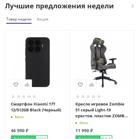
Лучшие предложения недели
Товар недели
Акция
Смартфон Xiaomi 17T
Кресло игровое Zombie
12/512GB Black (Черный)
51 серый Light-19
крестов. пластик ZOMBIE
Мало
51 GR
Мало
46 990
₽
11 990
₽
В рассрочку
0-0-4
В рассрочку
0-0-4