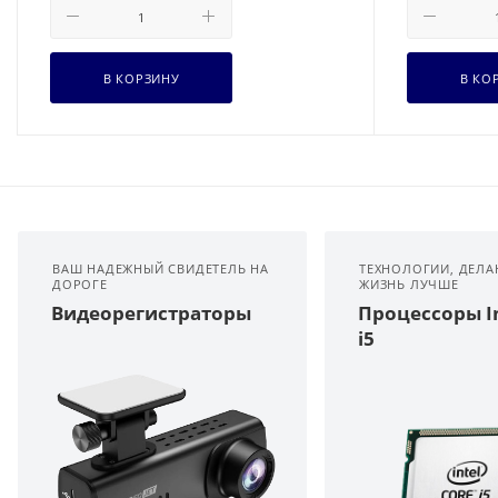
В КОРЗИНУ
В КО
ВАШ НАДЕЖНЫЙ СВИДЕТЕЛЬ НА
ТЕХНОЛОГИИ, ДЕЛ
ДОРОГЕ
ЖИЗНЬ ЛУЧШЕ
Видеорегистраторы
Процессоры In
i5