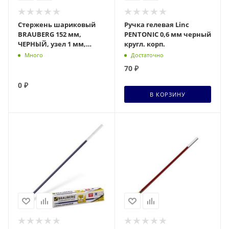
Стержень шариковый
Ручка гелевая Linc
BRAUBERG 152 мм,
PENTONIC 0,6 мм черный
ЧЕРНЫЙ, узел 1 мм,
кругл. корп.
линия письма 0,5 мм,
Много
Достаточно
170175
70
₽
0
₽
В КОРЗИНУ