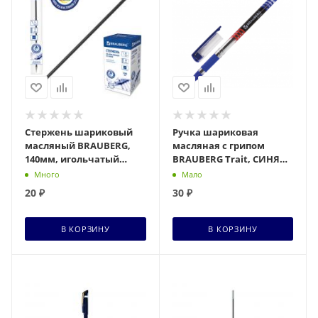
Стержень шариковый
Ручка шариковая
масляный BRAUBERG,
масляная с грипом
140мм, игольчатый
BRAUBERG Trait, СИНЯЯ,
наконечник, 0,7 мм,
печать, узел 0,7мм,
Много
Мало
подвес, 170234, синий
линия 0,35мм, 142697
20
₽
30
₽
В КОРЗИНУ
В КОРЗИНУ