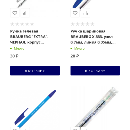
Ручка гелевая
Ручка шариковая
BRAUBERG "EXTRA",
BRAUBERG X-333, узел
ЧЕРНАЯ, корпус
0,7мм, линия 0,35мм,
прозрачный, узел 0,5мм,
142405
Много
Много
линия 0,35мм, 143900, шт
30
₽
20
₽
В КОРЗИНУ
В КОРЗИНУ