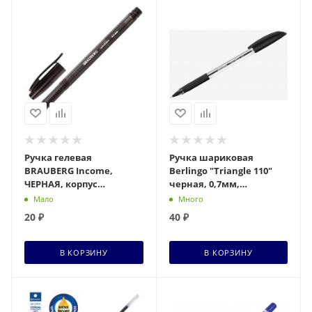
Ручка гелевая
Ручка шариковая
BRAUBERG Income,
Berlingo "Triangle 110"
ЧЕРНАЯ, корпус
черная, 0,7мм,
тонированный, игольч.
трехгран., грип
Мало
Много
узел 0,5мм, линия
20
₽
40
₽
0,35мм, 141517
В КОРЗИНУ
В КОРЗИНУ