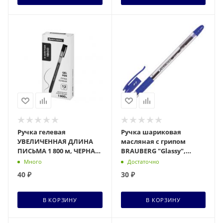
Ручка гелевая
Ручка шариковая
УВЕЛИЧЕННАЯ ДЛИНА
масляная с грипом
ПИСЬМА 1 800 м, ЧЕРНАЯ,
BRAUBERG "Glassy",
BRAUBERG X-WRITER
СИНЯЯ,арт.142698 узел
Много
Достаточно
1800, лин 0,35 мм, 144135,
0,7 мм, письма 0,35мм
40
₽
30
₽
В КОРЗИНУ
В КОРЗИНУ