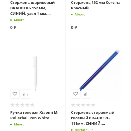
Стержень шариковый
Стержень 152 мм Corvina
BRAUBERG 152 мм,
красный
СИНИЙ, узел 1 мм,
Много
линия письма 0,5 мм,
Много
170174
0
₽
0
₽
Ручка гелевая Xiaomi Mi
Стержень стираемый
Rollerball Pen White
гелевый BRAUBERG
111мм, СИНИЙ,
Много
евронаконечник, узел
Достаточно