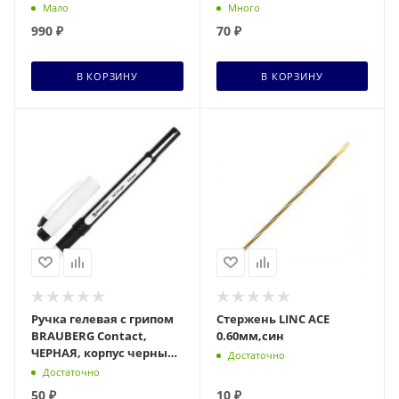
коричн., золот. детали,
Мало
Много
0,7мм, синяя, 143501
990
₽
70
₽
В КОРЗИНУ
В КОРЗИНУ
Ручка гелевая с грипом
Стержень LINC ACE
BRAUBERG Contact,
0.60мм,син
ЧЕРНАЯ, корпус черный,
Достаточно
узел 0,5мм, линия
Достаточно
0,35мм, 141185
50
₽
10
₽