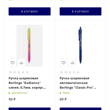
В КОРЗИНУ
В КОРЗИНУ
Ручка шариковая
Ручка шариковая
Berlingo "Radiance"
автоматическая
синяя, 0,7мм, корпус
Berlingo "Classic Pro"
ассорти
синяя, 1,0мм, грип
Достаточно
Мало
50
₽
60
₽