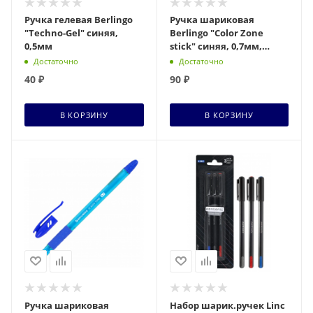
Ручка гелевая Berlingo
Ручка шариковая
"Techno-Gel" синяя,
Berlingo "Color Zone
0,5мм
stick" синяя, 0,7мм,
прорезиненный корпус
Достаточно
Достаточно
ассорти
40
₽
90
₽
В КОРЗИНУ
В КОРЗИНУ
Ручка шариковая
Набор шарик.ручек Linc