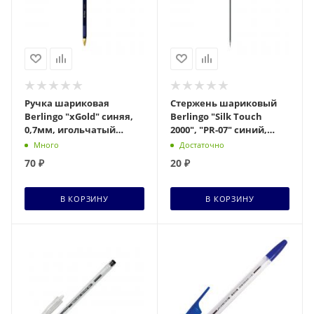
Ручка шариковая
Стержень шариковый
Berlingo "xGold" синяя,
Berlingo "Silk Touch
0,7мм, игольчатый
2000", "PR-07" синий,
стержень, грип
134мм, 0,7мм
Много
Достаточно
70
₽
20
₽
В КОРЗИНУ
В КОРЗИНУ