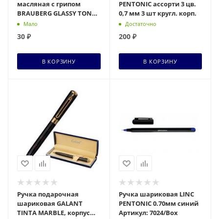
масляная с грипом
PENTONIC ассорти 3 цв.
BRAUBERG GLASSY TONE,
0,7 мм 3 шт кругл. корп.
СИНЯЯ, узел 0,7 мм,
Мало
Достаточно
линия 0,35 мм, 144108
30
₽
200
₽
В КОРЗИНУ
В КОРЗИНУ
Ручка подарочная
Ручка шариковая LINC
шариковая GALANT
PENTONIC 0.70мм синий
TINTA MARBLE, корпус
Артикул: 7024/Box