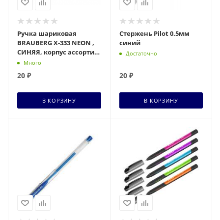
Ручка шариковая
Стержень Pilot 0.5мм
BRAUBERG X-333 NEON ,
синий
СИНЯЯ, корпус ассорти,
Достаточно
узел 0,7мм, линия
Много
0,35мм
20
₽
20
₽
В КОРЗИНУ
В КОРЗИНУ