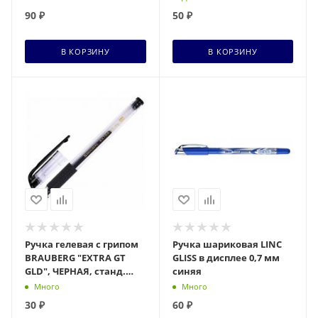
0,7мм, линия 0,5мм,
90
₽
50
₽
170370
В КОРЗИНУ
В КОРЗИНУ
Ручка гелевая с грипом
Ручка шариковая LINC
BRAUBERG "EXTRA GT
GLISS в дисплее 0,7 мм
GLD", ЧЕРНАЯ, станд.
синяя
узел 0,5 мм, линия 0,35
Много
Много
мм, 143919, ш
30
₽
60
₽