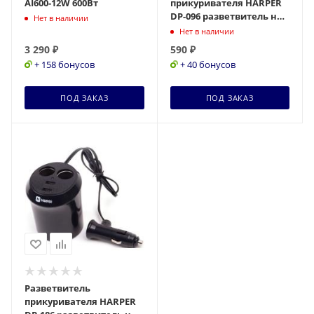
AI600-12W 600Вт
прикуривателя HARPER
DP-096 разветвитель на 3
Нет в наличии
выхода + 2 USB
Нет в наличии
3 290
₽
590
₽
+ 158 бонусов
+ 40 бонусов
ПОД ЗАКАЗ
ПОД ЗАКАЗ
Разветвитель
прикуривателя HARPER