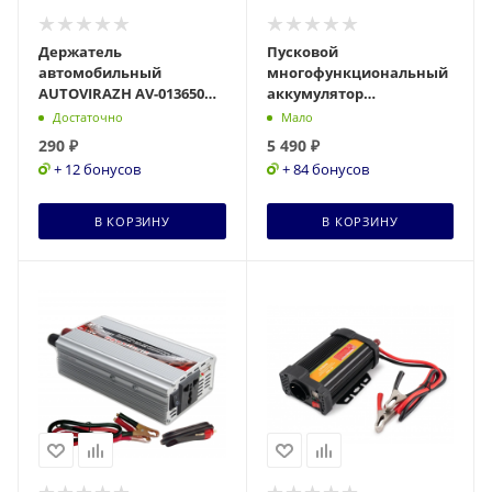
Держатель
Пусковой
автомобильный
многофункциональный
AUTOVIRAZH AV-013650
аккумулятор
(телефон,GPSнавигатор
Аккумулятор PATRIOT
Достаточно
Мало
и пр.)
MAGNUM 8 650201608
290
₽
5 490
₽
+ 12 бонусов
+ 84 бонусов
В КОРЗИНУ
В КОРЗИНУ