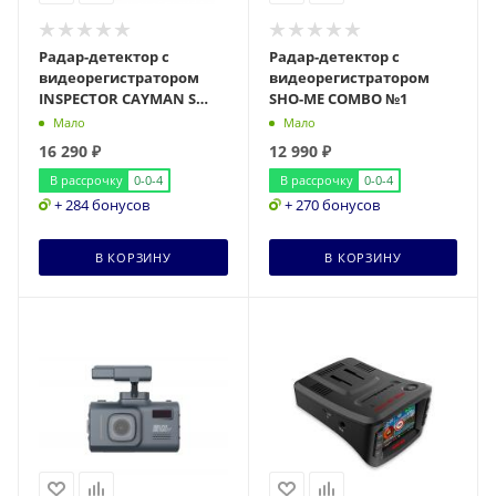
Радар-детектор с
Радар-детектор с
видеорегистратором
видеорегистратором
INSPECTOR CAYMAN S
SHO-ME COMBO №1
SIGNATURE
Мало
Мало
16 290
₽
12 990
₽
В рассрочку
0-0-4
В рассрочку
0-0-4
+ 284 бонусов
+ 270 бонусов
В КОРЗИНУ
В КОРЗИНУ