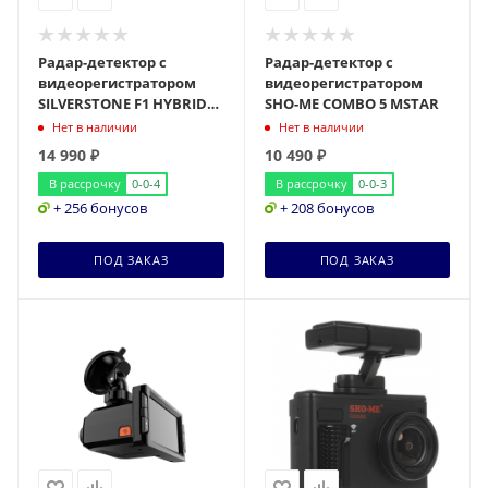
Радар-детектор с
Радар-детектор с
видеорегистратором
видеорегистратором
SILVERSTONE F1 HYBRID
SHO-ME COMBO 5 MSTAR
UNO SPORT
Нет в наличии
Нет в наличии
14 990
₽
10 490
₽
В рассрочку
0-0-4
В рассрочку
0-0-3
+ 256 бонусов
+ 208 бонусов
ПОД ЗАКАЗ
ПОД ЗАКАЗ