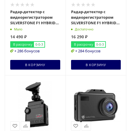
Радар-детектор с
Радар-детектор с
видеорегистратором
видеорегистратором
SILVERSTONE F1 HYBRID
SILVERSTONE F1 HYBRID
UNO S
UNO SPORT 4K WiFi
Мало
Достаточно
14 490
₽
16 290
₽
В рассрочку
0-0-3
В рассрочку
0-0-3
+ 286 бонусов
+ 284 бонусов
В КОРЗИНУ
В КОРЗИНУ