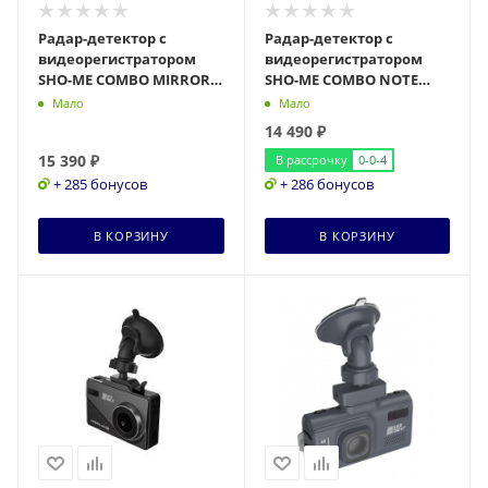
Радар-детектор с
Радар-детектор с
видеорегистратором
видеорегистратором
SHO-ME COMBO MIRROR
SHO-ME COMBO NOTE
WIFI DUO
WIFI DUO (Без камера
Мало
Мало
заднего вида)
14 490
₽
15 390
₽
В рассрочку
0-0-4
+ 285 бонусов
+ 286 бонусов
В КОРЗИНУ
В КОРЗИНУ