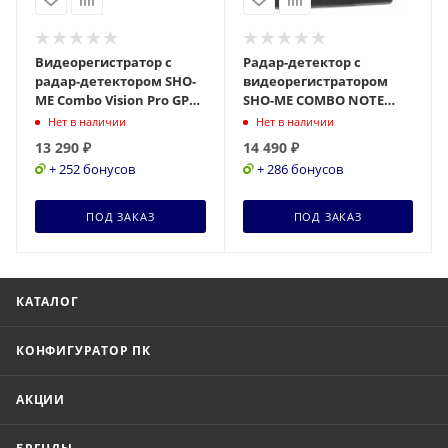
Видеорегистратор с
Радар-детектор с
радар-детектором SHO-
видеорегистратором
ME Combo Vision Pro GPS
SHO-ME COMBO NOTE
ГЛОНАСС
WIFI
Нет в наличии
Нет в наличии
13 290
₽
14 490
₽
+ 252 бонусов
+ 286 бонусов
ПОД ЗАКАЗ
ПОД ЗАКАЗ
КАТАЛОГ
КОНФИГУРАТОР ПК
АКЦИИ