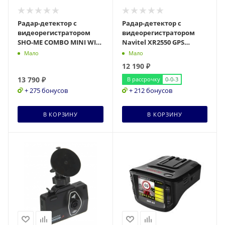
Радар-детектор с
Радар-детектор с
видеорегистратором
видеорегистратором
SHO-ME COMBO MINI WIFI
Navitel XR2550 GPS
PRO
черный
Мало
Мало
12 190
₽
13 790
₽
В рассрочку
0-0-3
+ 275 бонусов
+ 212 бонусов
В КОРЗИНУ
В КОРЗИНУ