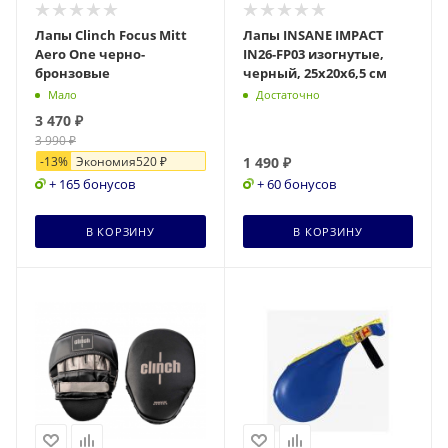
Лапы Clinch Focus Mitt
Лапы INSANE IMPACT
Aero One черно-
IN26-FP03 изогнутые,
бронзовые
черный, 25х20х6,5 см
Мало
Достаточно
3 470
₽
3 990
₽
-
13
%
Экономия
520
₽
1 490
₽
+ 165 бонусов
+ 60 бонусов
В КОРЗИНУ
В КОРЗИНУ