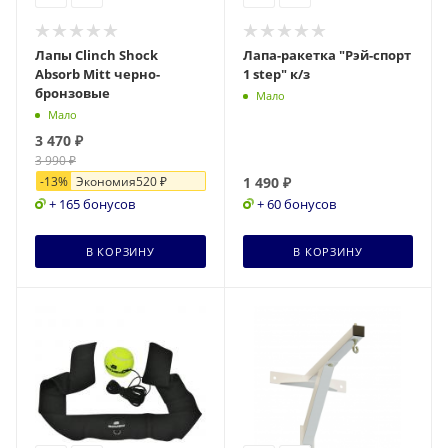
Лапы Clinch Shock
Лапа-ракетка "Рэй-спорт
Absorb Mitt черно-
1 step" к/з
бронзовые
Мало
Мало
3 470
₽
3 990
₽
-
13
%
Экономия
520
₽
1 490
₽
+ 165 бонусов
+ 60 бонусов
В КОРЗИНУ
В КОРЗИНУ