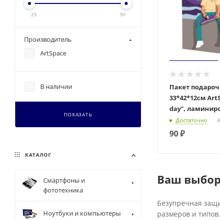
25
90
Производитель
ArtSpace
В наличии
Пакет подаро
33*42*12см Art
day", ламини
ПОКАЗАТЬ
Достаточно
А
90
₽
КАТАЛОГ
Ваш выбор
Смартфоны и
фототехника
Безупречная защи
Ноутбуки и компьютеры
размеров и типов