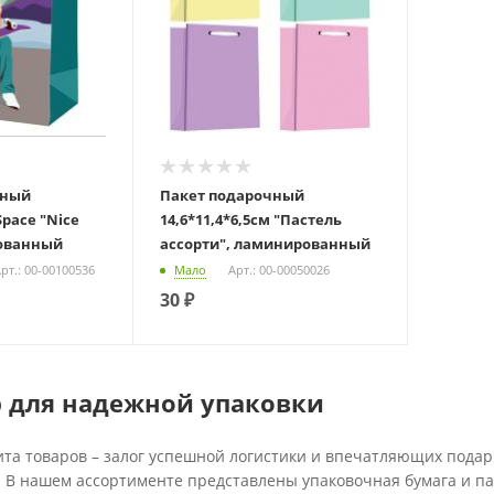
чный
Пакет подарочный
Space "Nice
14,6*11,4*6,5см "Пастель
рованный
ассорти", ламинированный
рт.: 00-00100536
Мало
Арт.: 00-00050026
30
₽
 для надежной упаковки
та товаров – залог успешной логистики и впечатляющих пода
. В нашем ассортименте представлены упаковочная бумага и па