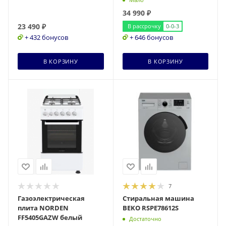
34 990
₽
23 490
₽
В рассрочку
0-0-3
+ 432 бонусов
+ 646 бонусов
В КОРЗИНУ
В КОРЗИНУ
7
Газоэлектрическая
Стиральная машина
плита NORDEN
BEKO RSPE78612S
FF5405GAZW белый
Достаточно