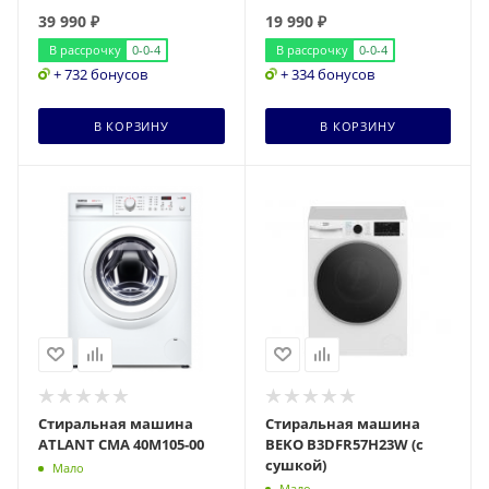
39 990
₽
19 990
₽
В рассрочку
0-0-4
В рассрочку
0-0-4
+ 732 бонусов
+ 334 бонусов
В КОРЗИНУ
В КОРЗИНУ
Стиральная машина
Стиральная машина
ATLANT СМА 40М105-00
BEKO B3DFR57H23W (с
сушкой)
Мало
Мало