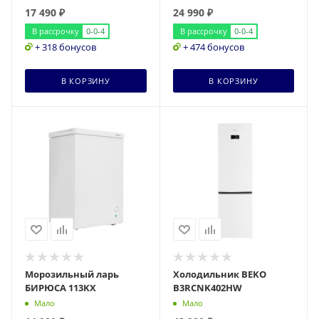
17 490
₽
24 990
₽
В рассрочку
0-0-4
В рассрочку
0-0-4
+ 318 бонусов
+ 474 бонусов
В КОРЗИНУ
В КОРЗИНУ
Морозильный ларь
Холодильник BEKO
БИРЮСА 113KX
B3RCNK402HW
Мало
Мало