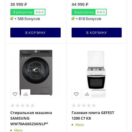
30 990
₽
44 990
₽
В рассрочку
0-0-3
В рассрочку
0-0-3
+ 588 бонусов
+ 818 бонусов
В КОРЗИНУ
В КОРЗИНУ
Стиральная машина
Газовая плита GEFEST
SAMSUNG
1200 С7 К8
WW70AG6S23ANLP*
Мало
Мало