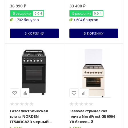
36 990
₽
33 490
₽
В рассрочку
0-0-4
В рассрочку
0-0-4
+ 702 бонусов
+ 604 бонусов
В КОРЗИНУ
В КОРЗИНУ
Газоэлектрическая
Газоэлектрическая
плита NORDEN
плита NordFrost GE 6064
FF5403GAZD черный
YR бежевый
матовый
Мало
Мало