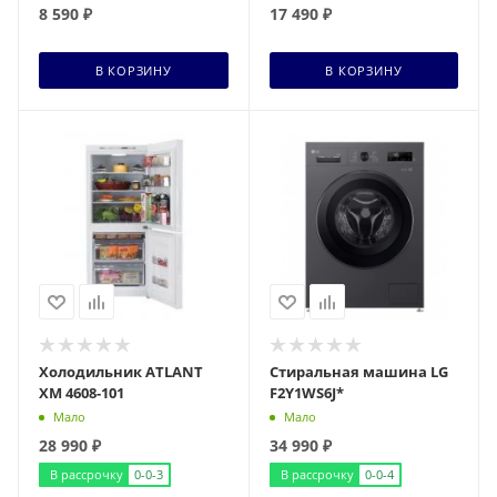
8 590
₽
17 490
₽
+ 166 бонусов
+ 318 бонусов
В КОРЗИНУ
В КОРЗИНУ
Холодильник ATLANT
Стиральная машина LG
ХМ 4608-101
F2Y1WS6J*
Мало
Мало
28 990
₽
34 990
₽
В рассрочку
0-0-3
В рассрочку
0-0-4