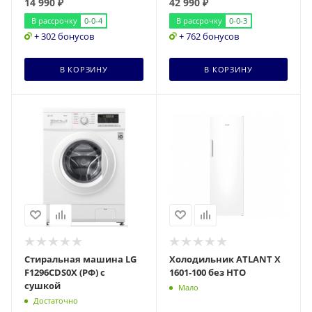
14 990
₽
42 990
₽
В рассрочку
0-0-4
В рассрочку
0-0-3
+ 302 бонусов
+ 762 бонусов
В КОРЗИНУ
В КОРЗИНУ
Стиральная машина LG
Холодильник ATLANT Х
F1296CDS0X (РФ) с
1601-100 без НТО
сушкой
Мало
Достаточно