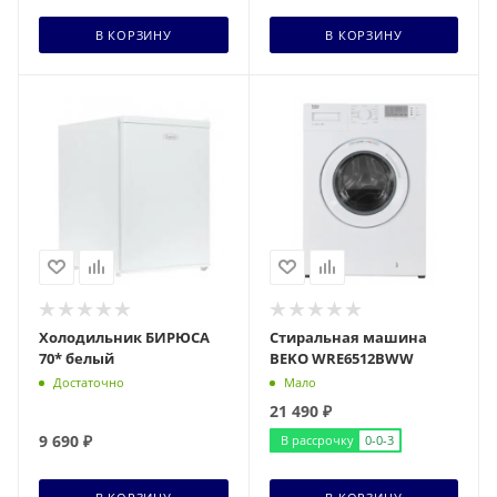
+ 532 бонусов
+ 646 бонусов
В КОРЗИНУ
В КОРЗИНУ
Холодильник БИРЮСА
Стиральная машина
70* белый
BEKO WRE6512BWW
Достаточно
Мало
21 490
₽
9 690
₽
В рассрочку
0-0-3