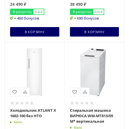
24 490
₽
38 490
₽
В рассрочку
0-0-4
В рассрочку
0-0-4
+ 460 бонусов
+ 690 бонусов
В КОРЗИНУ
В КОРЗИНУ
Холодильник ATLANT Х
Стиральная машина
1602-100 без НТО
БИРЮСА WM-MT813/05
M* вертикальная
Мало
Мало