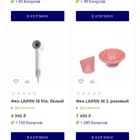
+ 65 бонусов
+ 39 бонусов
В КОРЗИНУ
В КОРЗИНУ
Фен LAIFEN SE lite, белый
Фен LAIFEN SE 2, розовый
Достаточно
Достаточно
4 990
₽
7 490
₽
+ 150 бонусов
+ 285 бонусов
В КОРЗИНУ
В КОРЗИНУ