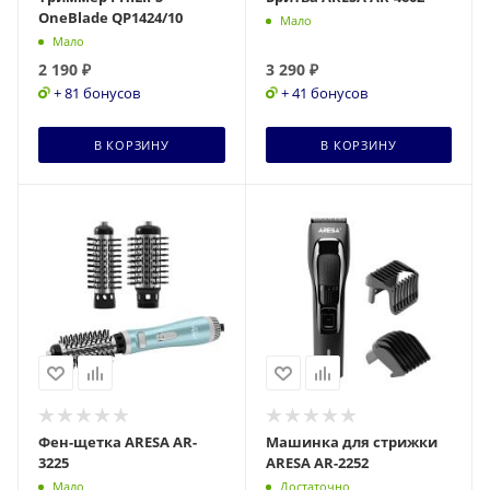
OneBlade QP1424/10
Мало
Мало
2 190
₽
3 290
₽
+ 81 бонусов
+ 41 бонусов
В КОРЗИНУ
В КОРЗИНУ
Фен-щетка ARESA AR-
Машинка для стрижки
3225
ARESA AR-2252
Мало
Достаточно