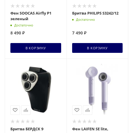
Фен SOOCAS Airfly P1
Бритва PHILIPS S3242/12
зеленый
Достаточно
Достаточно
8 490
₽
7 490
₽
+ 295 бонусов
+ 285 бонусов
В КОРЗИНУ
В КОРЗИНУ