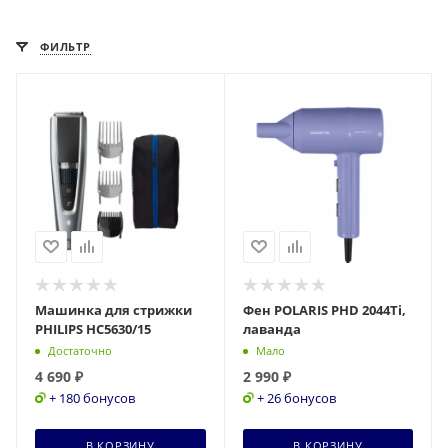
ФИЛЬТР
Машинка для стрижки
Фен POLARIS PHD 2044Ti,
PHILIPS HC5630/15
лаванда
Достаточно
Мало
4 690
₽
2 990
₽
+ 180 бонусов
+ 26 бонусов
В КОРЗИНУ
В КОРЗИНУ