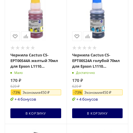
Чернила Cactus CS-
Чернила Cactus CS-
EPT00S44A желтый 70мл
EPT00S24A голубой 70мл
для Epson L1110
для Epson L1110
Ecotank/L3100/L3101/L3110/L3150/L3151
Ecotank/L3100/L3101/L3110/L315
Мало
Достаточно
170
₽
170
₽
620
₽
620
₽
-
73
%
Экономия
450
₽
-
73
%
Экономия
450
₽
+ 4 бонусов
+ 4 бонусов
В КОРЗИНУ
В КОРЗИНУ