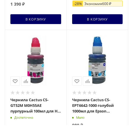
2 140
₽
1 390
₽
-
28
%
Экономия
600
₽
+ 48 бонусов
+ 38 бонусов
В КОРЗИНУ
В КОРЗИНУ
Чернила Cactus CS-
Чернила Cactus CS-
GT52M M0H55AE
EPT6642-1000 голубой
пурпурный 100мл для HP
1000мл для Epson
DeskJet GT
L100/L110/L120/L132/L200/L210/
Достаточно
Мало