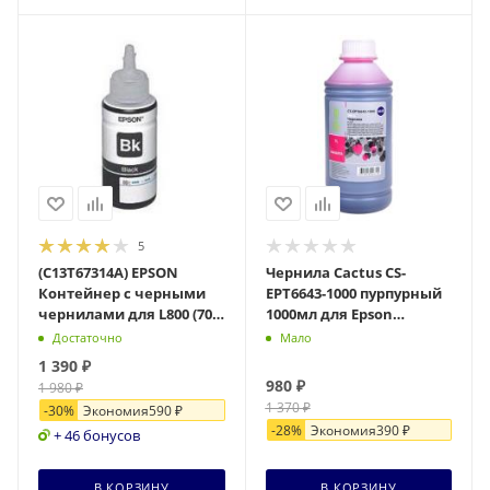
5
(C13T67314A) EPSON
Чернила Cactus CS-
Контейнер с черными
EPT6643-1000 пурпурный
чернилами для L800 (70
1000мл для Epson
мл)
L100/L110/L120/L132/L200/L210/L
Достаточно
Мало
1 390
₽
980
₽
1 980
₽
1 370
₽
-
30
%
Экономия
590
₽
-
28
%
Экономия
390
₽
+ 46 бонусов
В КОРЗИНУ
В КОРЗИНУ