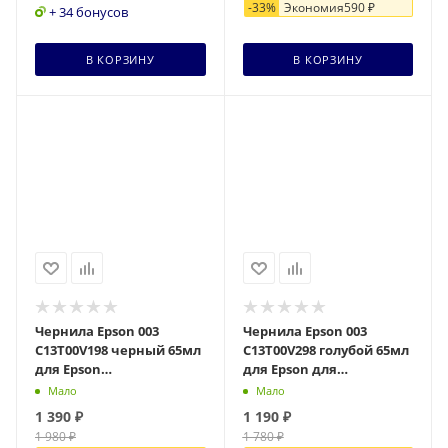
+ 34 бонусов
+ 14 бонусов
В КОРЗИНУ
В КОРЗИНУ
Чернила Epson 003
Чернила Epson 003
C13T00V198 черный 65мл
C13T00V298 голубой 65мл
для Epson
для Epson для
L3210/L3216/L3218
L3100/3101/3110/3150/3151
Мало
Мало
(C13T00V298 Азия)
1 390
₽
1 190
₽
1 980
₽
1 780
₽