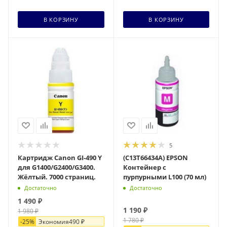
В КОРЗИНУ
В КОРЗИНУ
5
Картридж Canon GI-490 Y
(C13T66434A) EPSON
для G1400/G2400/G3400.
Контейнер с
Жёлтый. 7000 страниц.
пурпурными L100 (70 мл)
Достаточно
Достаточно
1 490
₽
1 190
₽
1 980
₽
1 780
₽
-
25
%
Экономия
490
₽
-
33
%
Экономия
590
₽