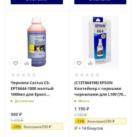
Чернила Cactus CS-
(C13T664198) EPSON
EPT6644-1000 желтый
Контейнер с черными
1000мл для Epson
чернилами для L100 (70
L100/L110/L120/L132/L200/L210/L222/L300/L312/
мл) (аналог C13T66414A)
Достаточно
Много
1 190
₽
980
₽
1 780
₽
1 370
₽
-
33
%
Экономия
590
₽
-
28
%
Экономия
390
₽
+ 14 бонусов