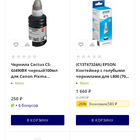
Чернила Cactus CS-
(C13T67324A) EPSON
GI490BK черный100мл
Контейнер с голубыми
для Canon Pixma
чернилами для L800 (70
G1400/G2400/G3400
мл)
Мало
Мало
1 660
₽
2 240
₽
250
₽
-
26
%
Экономия
580
₽
+ 6 бонусов
В КОРЗИНУ
В КОРЗИНУ