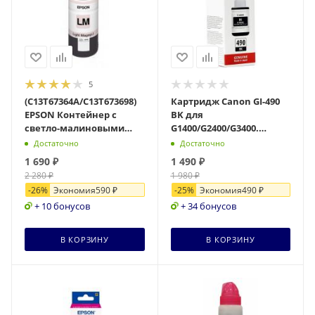
5
(C13T67364A/C13T673698)
Картридж Canon GI-490
EPSON Контейнер с
BK для
светло-малиновыми
G1400/G2400/G3400.
чернилами для L800 (70
Чёрный. 6000 страниц.
Достаточно
Достаточно
мл)
1 690
₽
1 490
₽
2 280
₽
1 980
₽
-
26
%
Экономия
590
₽
-
25
%
Экономия
490
₽
+ 10 бонусов
+ 34 бонусов
В КОРЗИНУ
В КОРЗИНУ