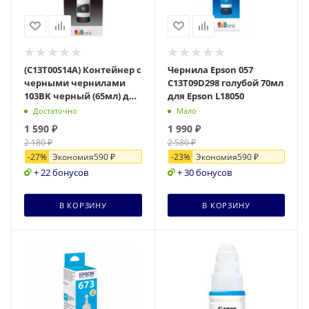
(C13T00S14A) Контейнер с
Чернила Epson 057
черными чернилами
C13T09D298 голубой 70мл
103BK черный (65мл) для
для Epson L18050
Epson L3100/3110/3150
Достаточно
Мало
1 590
₽
1 990
₽
2 180
₽
2 580
₽
-
27
%
Экономия
590
₽
-
23
%
Экономия
590
₽
+ 22 бонусов
+ 30 бонусов
В КОРЗИНУ
В КОРЗИНУ