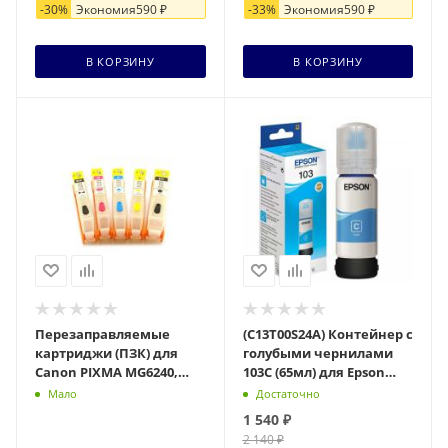
-
30
%
Экономия
590
₽
-
33
%
Экономия
590
₽
+ 46 бонусов
+ 14 бонусов
В КОРЗИНУ
В КОРЗИНУ
Перезаправляемые
(C13T00S24A) Контейнер с
картриджи (ПЗК) для
голубыми чернилами
Canon PIXMA MG6240,
103C (65мл) для Epson
MG6140, MG8240, MG8140
L3100/3110/3150
Мало
Достаточно
6 цветов, с авто чип
1 540
₽