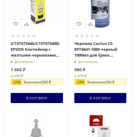
(C13T67344A/C13T673498)
Чернила Cactus CS-
EPSON Контейнер с
EPT6641-1000 черный
желтыми чернилами
1000мл для Epson
для L800/L810/L850/L1800
L100/L110/L120/L132/L200/L210/L
Достаточно
Достаточно
1 660
₽
980
₽
2 240
₽
1 370
₽
-
26
%
Экономия
580
₽
-
28
%
Экономия
390
₽
В КОРЗИНУ
В КОРЗИНУ