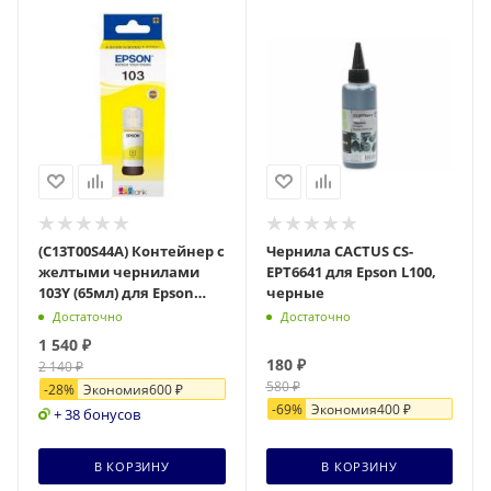
(C13T00S44A) Контейнер с
Чернила CACTUS CS-
желтыми чернилами
EPT6641 для Epson L100,
103Y (65мл) для Epson
черные
L3100/3110/3150
Достаточно
Достаточно
1 540
₽
180
₽
2 140
₽
580
₽
-
28
%
Экономия
600
₽
-
69
%
Экономия
400
₽
+ 38 бонусов
В КОРЗИНУ
В КОРЗИНУ