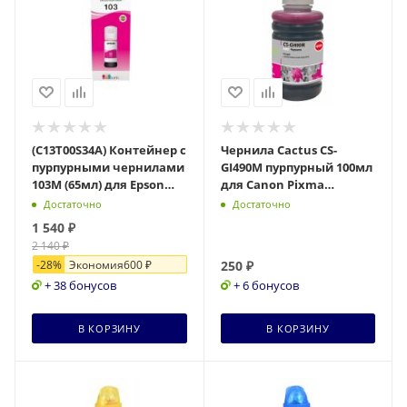
(C13T00S34A) Контейнер с
Чернила Cactus CS-
пурпурными чернилами
GI490M пурпурный 100мл
103M (65мл) для Epson
для Canon Pixma
L3100/3110/3150
G1400/G2400/G3400
Достаточно
Достаточно
1 540
₽
2 140
₽
-
28
%
Экономия
600
₽
250
₽
+ 38 бонусов
+ 6 бонусов
В КОРЗИНУ
В КОРЗИНУ