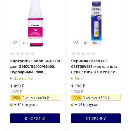
Картридж Canon GI-490 M
Чернила Epson 003
для G1400/G2400/G3400.
C13T00V498 желтые для
Пурпурный. 7000
L3100/3101/3110/3150/3151
страниц.
(C13T00V498 Азия)
Достаточно
Мало
1 490
₽
1 190
₽
1 980
₽
1 780
₽
-
25
%
Экономия
490
₽
-
33
%
Экономия
590
₽
+ 34 бонусов
+ 14 бонусов
В КОРЗИНУ
В КОРЗИНУ