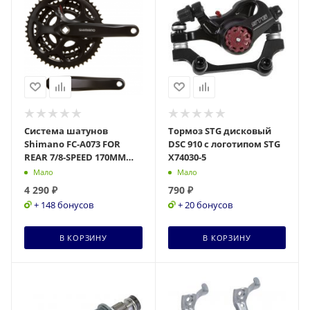
Система шатунов
Тормоз STG дисковый
Shimano FC-A073 FOR
DSC 910 с логотипом STG
REAR 7/8-SPEED 170MM
Х74030-5
50X39x30T W/O CG W/O
Мало
Мало
FIXING BOLT, 31012251
4 290
₽
790
₽
+ 148 бонусов
+ 20 бонусов
В КОРЗИНУ
В КОРЗИНУ