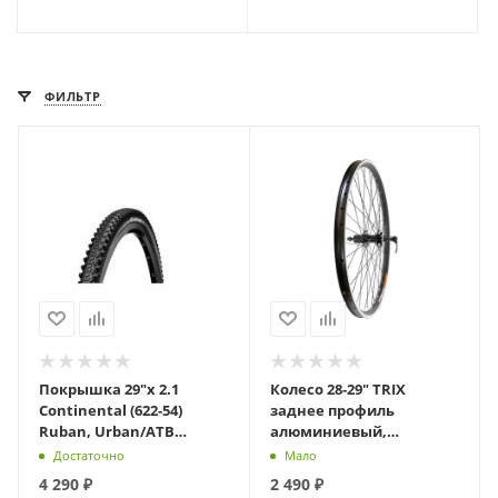
ФИЛЬТР
Покрышка 29"x 2.1
Колесо 28-29" TRIX
Continental (622-54)
заднее профиль
Ruban, Urban/ATB
алюминиевый,
Semislick, Wire,
двойной, 36H,
Достаточно
Мало
Shieldwall, TPI 3/180,
фрезерованный,
4 290
₽
2 490
₽
черн
622х24,1/31,6х24,2мм, A/