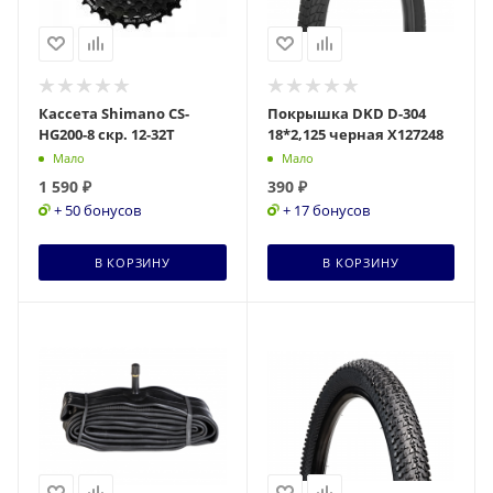
Кассета Shimano CS-
Покрышка DKD D-304
HG200-8 скр. 12-32Т
18*2,125 черная Х127248
Мало
Мало
1 590
₽
390
₽
+ 50 бонусов
+ 17 бонусов
В КОРЗИНУ
В КОРЗИНУ