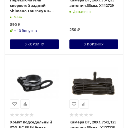
Переключатель
Камера BT, 26X1,75/1,95
скоростей задний
автонип.33мм. Х112729
Shimano Tourney RD-
Достаточно
TY21-B GS 6 скоростей
Мало
под гайку
890
₽
250
₽
+ 10 бонусов
+ 11 бонусов
В КОРЗИНУ
В КОРЗИНУ
Хомут подседельный
Камера BT, 20X1,75/2,125
STG, KC-88 34,9мм с
автонип.33мм., Х127228