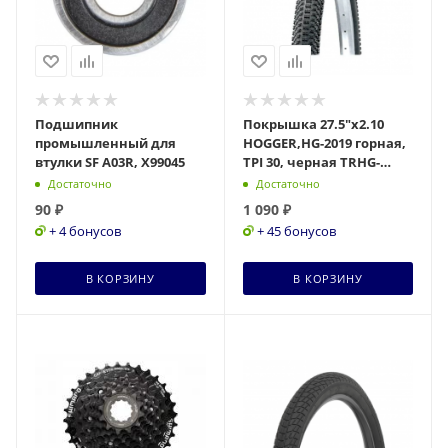
Подшипник
Покрышка 27.5"x2.10
промышленный для
HOGGER,HG-2019 горная,
втулки SF A03R, Х99045
TPI 30, черная TRHG-
W2019
Достаточно
Достаточно
90
₽
1 090
₽
+ 4 бонусов
+ 45 бонусов
В КОРЗИНУ
В КОРЗИНУ