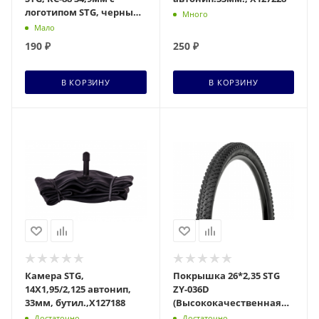
логотипом STG, черный,
Много
Х74040-5
Мало
190
₽
250
₽
+ 8 бонусов
+ 11 бонусов
В КОРЗИНУ
В КОРЗИНУ
Камера STG,
Покрышка 26*2,35 STG
14X1,95/2,125 автонип,
ZY-036D
33мм, бутил.,Х127188
(Высококачественная