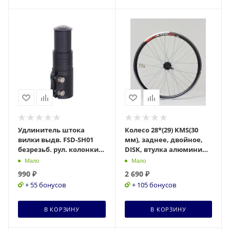
Удлинитель штока
Колесо 28*(29) KMS(30
вилки выдв. FSD-SH01
мм), заднее, двойное,
безрезьб. рул. колонки
DISK, втулка алюминий,
1-1/8" 124-138мм, алюм.
под КАССЕТУ,
Мало
Мало
черн.
эксцентрик 28(29)-K-
990
₽
2 690
₽
+ 55 бонусов
+ 105 бонусов
В КОРЗИНУ
В КОРЗИНУ