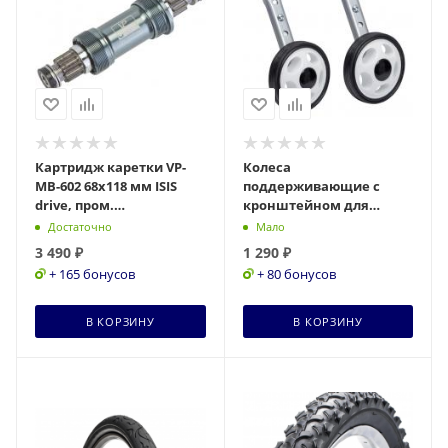
Картридж каретки VP-
Колеса
MB-602 68х118 мм ISIS
поддерживающие с
drive, пром.
кронштейном для
подшипники,
скоростного велосипеда
Достаточно
Мало
алюминиевый ST
16-20" цена за пару,
3 490
₽
1 290
₽
(160045)
инд.уп. Х68715-1
+ 165 бонусов
+ 80 бонусов
В КОРЗИНУ
В КОРЗИНУ