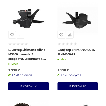
Шифтер Shimano Alivio,
Шифтер SHIMANO CUES
M3100, левый, 3
SL-U4000-9R
скорости, индикатор,
Мало
трос 1800мм,
Мало
черный,ASLM3100LB
1 990
₽
1 990
₽
+ 120 бонусов
+ 120 бонусов
В КОРЗИНУ
В КОРЗИНУ