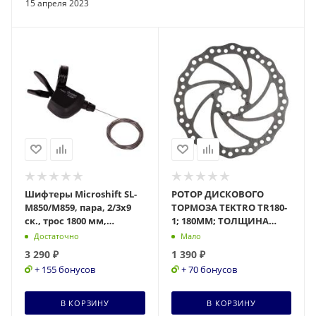
15 апреля 2023
Шифтеры Microshift SL-
РОТОР ДИСКОВОГО
M850/M859, пара, 2/3х9
ТОРМОЗА TEKTRO TR180-
ск., трос 1800 мм,
1; 180ММ; ТОЛЩИНА
черный Х112477
1,8ММ; 6 БОЛТОВ
Достаточно
Мало
КЛ126923
3 290
₽
1 390
₽
+ 155 бонусов
+ 70 бонусов
В КОРЗИНУ
В КОРЗИНУ