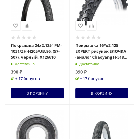
Покрышка 24х2.125" PM-
Покрышка 16*х2.125
1031/ZH-H205/UB.86, (57-
EXPERT рисунок ЕЛОЧКА
507), черный, Х126610
(аналог Chaoyang Н-518),
черная, с добавлением
Достаточно
Достаточно
компонентов
390
₽
390
₽
+ 17 бонусов
+ 17 бонусов
В КОРЗИНУ
В КОРЗИНУ