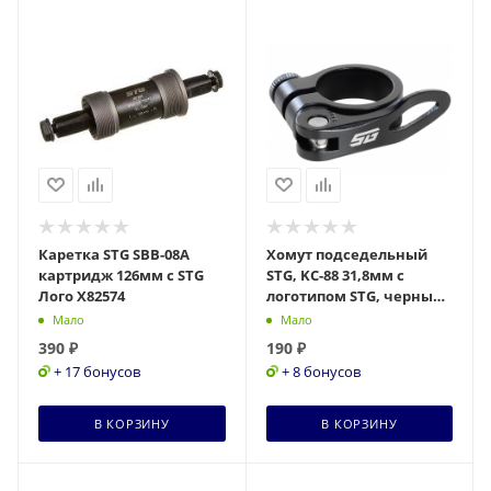
Каретка STG SBB-08A
Хомут подседельный
картридж 126мм с STG
STG, KC-88 31,8мм с
Лого Х82574
логотипом STG, черный,
Х74043-5
Мало
Мало
390
₽
190
₽
+ 17 бонусов
+ 8 бонусов
В КОРЗИНУ
В КОРЗИНУ