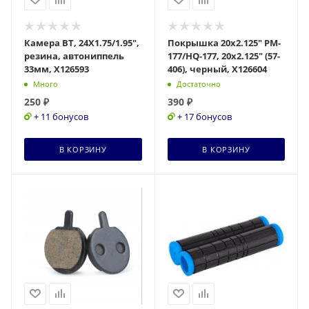
Камера BT, 24Х1.75/1.95",
Покрышка 20х2.125" PM-
резина, автониппель
177/HQ-177, 20х2.125" (57-
33мм, Х126593
406), черный, Х126604
Много
Достаточно
250
₽
390
₽
+ 11 бонусов
+ 17 бонусов
В КОРЗИНУ
В КОРЗИНУ