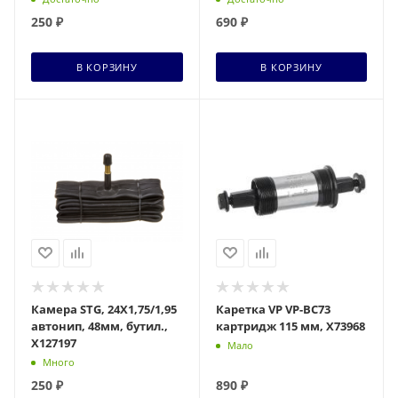
резина , износостойкая
Достаточно
Достаточно
и эластичная), Х127290
250
₽
690
₽
+ 11 бонусов
+ 30 бонусов
В КОРЗИНУ
В КОРЗИНУ
Камера STG, 24X1,75/1,95
Каретка VP VP-BC73
автонип, 48мм, бутил.,
картридж 115 мм, Х73968
Х127197
Мало
Много