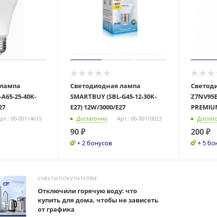
 лампа
Светодиодная лампа
Светод
A65-25-40K-
SMARTBUY (SBL-G45-12-30K-
Z7NV95E
27
E27) 12W/3000/E27
PREMIUM
рт.: 00-00114615
Достаточно
Арт.: 00-00110023
Достат
90
₽
200
₽
+ 2 бонусов
+ 5 бо
СОВЕТЫ ПОКУПАТЕЛЯМ
Отключили горячую воду: что
купить для дома, чтобы не зависеть
от графика