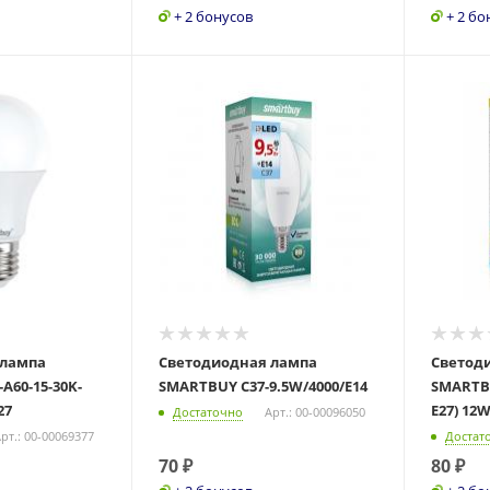
+ 2 бонусов
+ 2 бо
 лампа
Светодиодная лампа
Светод
A60-15-30K-
SMARTBUY C37-9.5W/4000/E14
SMARTBU
27
E27) 12W
Достаточно
Арт.: 00-00096050
рт.: 00-00069377
Достат
70
₽
80
₽