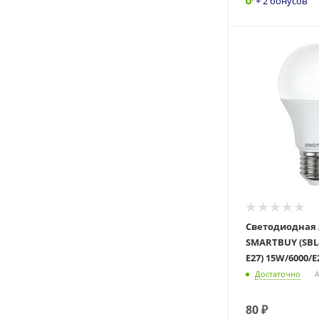
+ 2 бонусов
Светодиодная
SMARTBUY (SBL-
E27) 15W/6000/E
Достаточно
А
80
₽