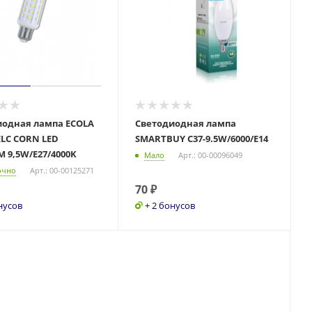
иодная лампа ECOLA
Светодиодная лампа
LC CORN LED
SMARTBUY C37-9.5W/6000/E14
 9,5W/E27/4000K
Мало
Арт.: 00-00096049
очно
Арт.: 00-00125271
70
₽
нусов
+ 2 бонусов