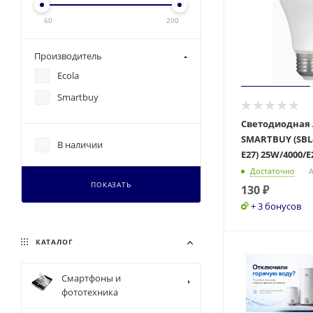
60
200
Производитель
Ecola
Smartbuy
Светодиодная
SMARTBUY (SBL-
В наличии
E27) 25W/4000/E
Достаточно
А
ПОКАЗАТЬ
130
₽
+ 3 бонусов
КАТАЛОГ
Смартфоны и
фототехника