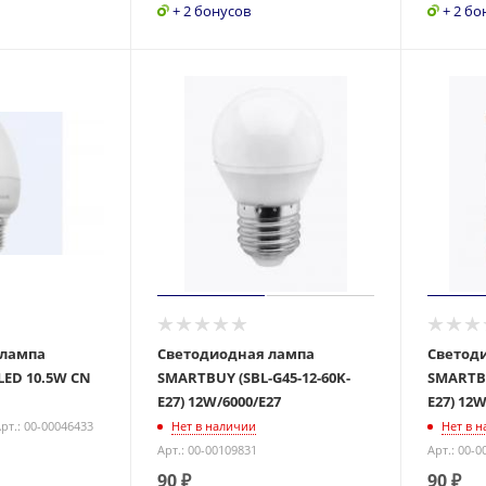
+ 2 бонусов
+ 2 бо
 лампа
Светодиодная лампа
Светод
LED 10.5W CN
SMARTBUY (SBL-G45-12-60K-
SMARTBU
E27) 12W/6000/E27
E27) 12W
рт.: 00-00046433
Нет в наличии
Нет в 
Арт.: 00-00109831
Арт.: 00-0
90
₽
90
₽