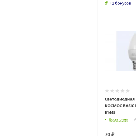
+ 2 бонусов
Светодиодная
КОСМОС BASIC 
E1445
Достаточно
А
70
₽