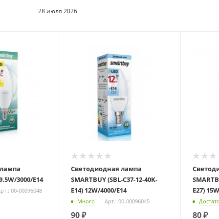
28 июля 2026
 лампа
Светодиодная лампа
Светод
.5W/3000/E14
SMARTBUY (SBL-C37-12-40K-
SMARTBU
E14) 12W/4000/E14
E27) 15W
рт.: 00-00096048
Много
Арт.: 00-00096045
Достат
90
₽
80
₽