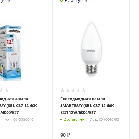
нусов
+ 2 бонусов
иодная лампа
Светодиодная лампа
Y (SBL-C37-12-40K-
SMARTBUY (SBL-C37-12-60K-
/4000/E27
E27) 12W/6000/E27
Арт.: 00-00096046
Достаточно
Арт.: 00-00096993
90
₽