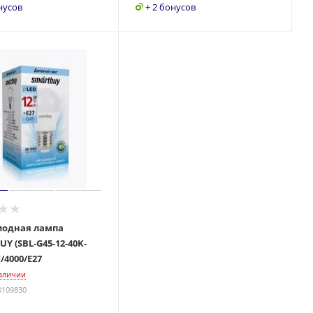
нусов
+ 2 бонусов
иодная лампа
Y (SBL-G45-12-40K-
/4000/E27
наличии
0109830