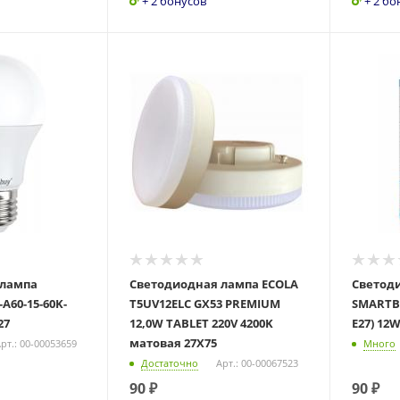
+ 2 бонусов
+ 2 бо
 лампа
Светодиодная лампа ECOLA
Светод
A60-15-60K-
T5UV12ELC GX53 PREMIUM
SMARTBU
27
12,0W TABLET 220V 4200K
E27) 12W
матовая 27X75
рт.: 00-00053659
Много
Достаточно
Арт.: 00-00067523
90
₽
90
₽