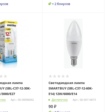
нусов
+ 2 бонусов
иодная лампа
Светодиодная лампа
Y (SBL-C37-12-30K-
SMARTBUY (SBL-C37-12-60K-
/3000/E27
E14) 12W/6000/E14
очно
Арт.: 00-00096042
Достаточно
Арт.: 00-00114673
90
₽