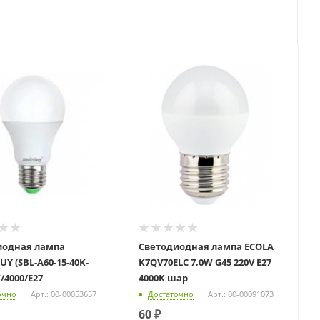
иодная лампа
Светодиодная лампа ECOLA
Y (SBL-A60-15-40K-
K7QV70ELC 7,0W G45 220V E27
/4000/E27
4000K шар
очно
Арт.: 00-00053657
Достаточно
Арт.: 00-00091073
60
₽