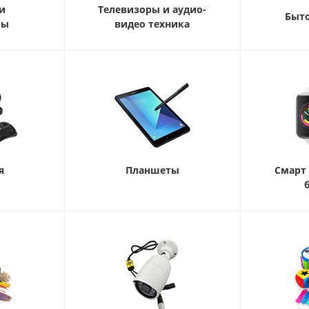
и
Телевизоры и аудио-
Быто
ры
видео техника
я
Планшеты
Смарт 