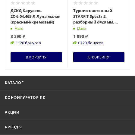
ДСКД Карусель
Турник настенный
2С-6.04.465-Л Луна малая
STARFIT Spectr 2,
(красный/кремовый)
разборный d=28 мм,
ширина 93 см вынос 40
Мало
Мало
см
3 390
₽
1 990
₽
+ 120 бонусов
+ 120 бонусов
В КОРЗИНУ
В КОРЗИНУ
КАТАЛОГ
КОНФИГУРАТОР ПК
АКЦИИ
БРЕНДЫ