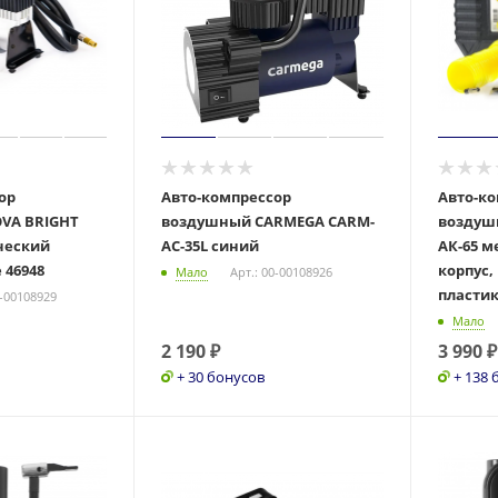
ор
Авто-компрессор
Авто-к
VA BRIGHT
воздушный CARMEGA CARM-
воздуш
ческий
AC-35L синий
АК-65 
 46948
корпус,
Мало
Арт.: 00-00108926
пластик
0-00108929
Мало
2 190
₽
3 990
₽
+ 30 бонусов
+ 138 