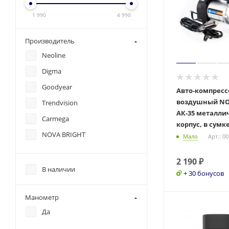
1 990
4 990
Производитель
Neoline
Digma
Goodyear
Авто-компресс
воздушный NO
Trendvision
АК-35 металли
Carmega
корпус, в сумке
NOVA BRIGHT
Мало
Арт.: 0
2 190
₽
В наличии
+ 30 бонусов
Манометр
Да