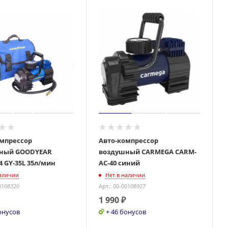
омпрессор
Авто-компрессор
ный GOODYEAR
воздушный CARMEGA CARM-
4 GY-35L 35л/мин
AC-40 синий
наличии
Нет в наличии
0108320
Арт.: 00-00108927
1 990
₽
онусов
+ 46 бонусов