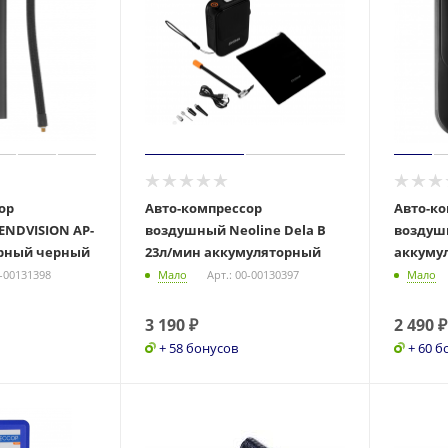
ор
Авто-компрессор
Авто-к
NDVISION AP-
воздушный Neoline Dela B
воздуш
орный черный
23л/мин аккумуляторный
аккуму
0-00131398
Мало
Арт.: 00-00130397
Мало
3 190
₽
2 490
₽
+ 58 бонусов
+ 60 б