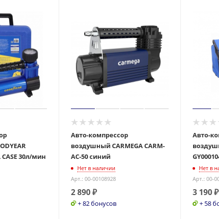
ор
Авто-компрессор
Авто-к
OODYEAR
воздушный CARMEGA CARM-
воздуш
L CASE 30л/мин
AC-50 синий
GY00010
Нет в наличии
Нет в 
Арт.: 00-00108928
Арт.: 00-0
2 890
₽
3 190
₽
+ 82 бонусов
+ 58 б