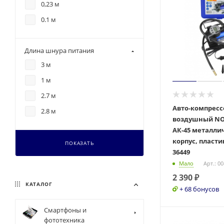
0,23 м
0.1 м
Длина шнура питания
3 м
1 м
2.7 м
Авто-компресс
2.8 м
воздушный NO
АК-45 металли
корпус, пласт
ПОКАЗАТЬ
36449
Мало
Арт.: 0
2 390
₽
КАТАЛОГ
+ 68 бонусов
Смартфоны и
фототехника