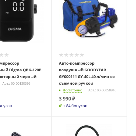
омпрессор
Авто-компрессор
ный Digma QBK-120B
воздушный GOODYEAR
ляторный черный
GY000111 GY-40L 40 л/мин со
съемной ручкой
Арт.: 00-00130396
Достаточно
Арт.: 00-00058916
3 990
₽
онусов
+ 84 бонусов