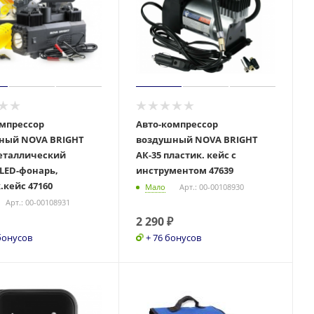
омпрессор
Авто-компрессор
ный NOVA BRIGHT
воздушный NOVA BRIGHT
металлический
АК-35 пластик. кейс с
 LED-фонарь,
инструментом 47639
.кейс 47160
Мало
Арт.: 00-00108930
Арт.: 00-00108931
2 290
₽
бонусов
+ 76 бонусов