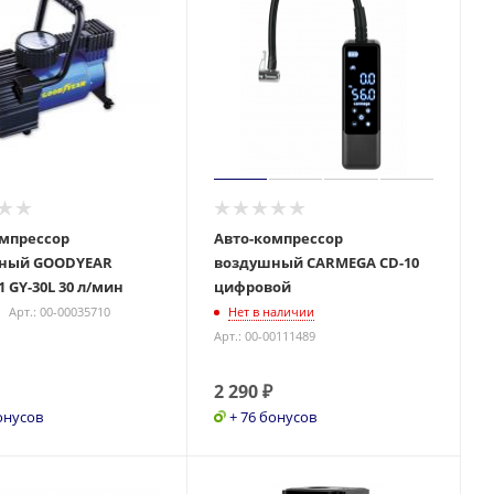
омпрессор
Авто-компрессор
ный GOODYEAR
воздушный CARMEGA CD-10
1 GY-30L 30 л/мин
цифровой
Арт.: 00-00035710
Нет в наличии
Арт.: 00-00111489
2 290
₽
онусов
+ 76 бонусов