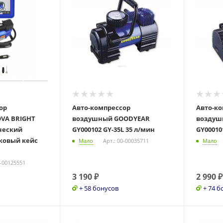
ор
Авто-компрессор
Авто-к
VA BRIGHT
воздушный GOODYEAR
воздуш
ческий
GY000102 GY-35L 35 л/мин
GY00010
иковый кейс
Мало
Арт.: 00-00035711
Мало
0-00125551
3 190
₽
2 990
₽
+ 58 бонусов
+ 74 б