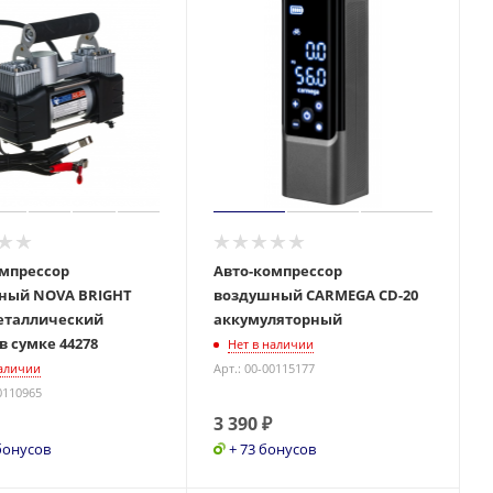
омпрессор
Авто-компрессор
ный NOVA BRIGHT
воздушный CARMEGA CD-20
металлический
аккумуляторный
в сумке 44278
Нет в наличии
наличии
Арт.: 00-00115177
0110965
3 390
₽
бонусов
+ 73 бонусов