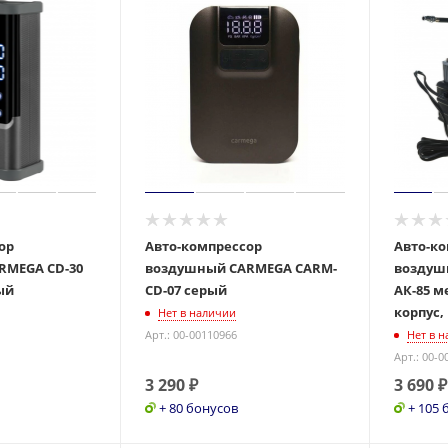
ор
Авто-компрессор
Авто-к
RMEGA CD-30
воздушный CARMEGA CARM-
воздуш
ый
CD-07 серый
АК-85 
корпус, 
Нет в наличии
Арт.: 00-00110966
Нет в 
Арт.: 00-0
3 290
₽
3 690
₽
+ 80 бонусов
+ 105 