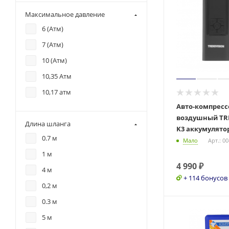
Максимальное давление
6 (Атм)
7 (Атм)
10 (Атм)
10,35 Атм
10,17 атм
Авто-компресс
воздушный TRE
Длина шланга
K3 аккумулят
0.7 м
Мало
Арт.: 0
1 м
4 990
₽
4 м
+ 114 бонусов
0,2 м
0.3 м
5 м