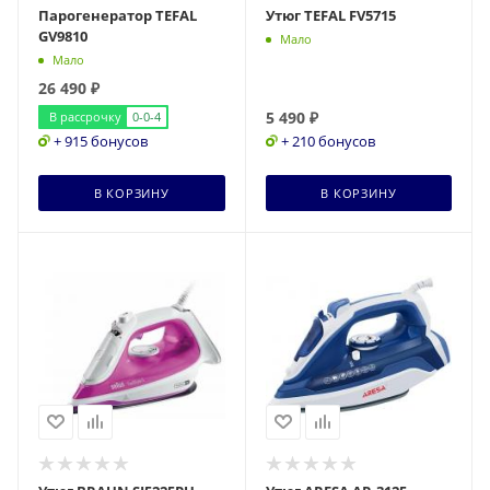
Парогенератор TEFAL
Утюг TEFAL FV5715
GV9810
Мало
Мало
26 490
₽
5 490
₽
В рассрочку
0-0-4
+ 915 бонусов
+ 210 бонусов
В КОРЗИНУ
В КОРЗИНУ