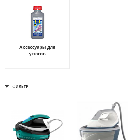
Аксессуары для
утюгов
ФИЛЬТР