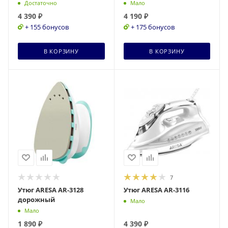
Достаточно
Мало
4 390
₽
4 190
₽
+ 155 бонусов
+ 175 бонусов
В КОРЗИНУ
В КОРЗИНУ
7
Утюг ARESA AR-3128
Утюг ARESA AR-3116
дорожный
Мало
Мало
1 890
₽
4 390
₽