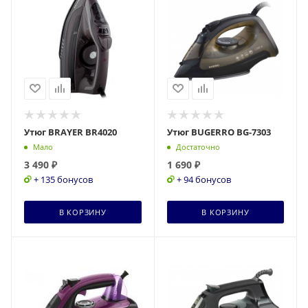
Утюг BRAYER BR4020
Утюг BUGERRO BG-7303
Мало
Достаточно
3 490
₽
1 690
₽
+ 135 бонусов
+ 94 бонусов
В КОРЗИНУ
В КОРЗИНУ