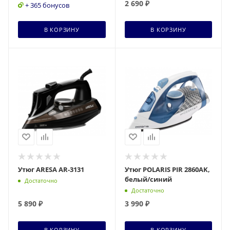
+ 365 бонусов
+ 68 бонусов
В КОРЗИНУ
В КОРЗИНУ
Утюг ARESA AR-3131
Утюг POLARIS PIR 2860AK,
белый/синий
Достаточно
Достаточно
5 890
₽
3 990
₽
+ 225 бонусов
+ 140 бонусов