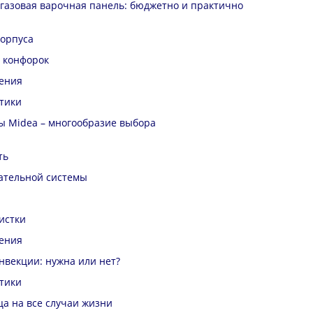
газовая варочная панель: бюджетно и практично
орпуса
 конфорок
ения
тики
ы Midea – многообразие выбора
ть
ательной системы
истки
ения
нвекции: нужна или нет?
тики
а на все случаи жизни