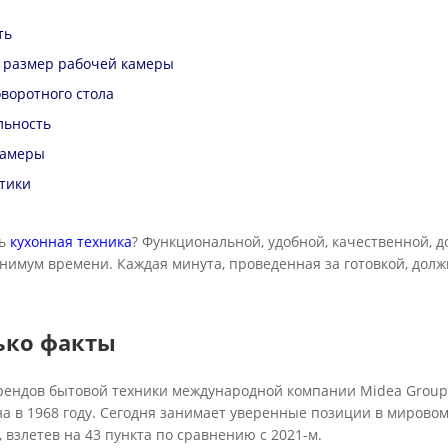
ть
 размер рабочей камеры
воротного стола
льность
камеры
тики
ть
кухонная техника
? Функциональной, удобной, качественной, д
инимум времени. Каждая минута, проведенная за готовкой, дол
лько факты
брендов бытовой техники международной компании Midea Group,
 в 1968 году. Сегодня занимает уверенные позиции в мировом р
0, взлетев на 43 пункта по сравнению с 2021-м.