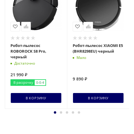
Робот-пылесос
Робот-пылесос XIAOMI E5
ROBOROCK S8 Pro,
(BHR8298EU) черный
черный
Мало
Достаточно
21 990
₽
9 890
₽
В рассрочку
0-0-4
В КОРЗИНУ
В КОРЗИНУ