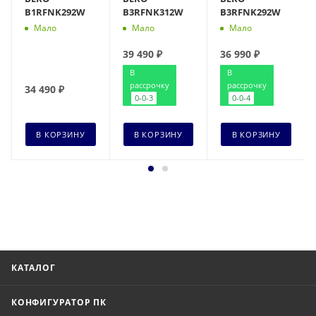
B1RFNK292W
B3RFNK312W
B3RFNK292W
Мало
Мало
Мало
39 490
₽
36 990
₽
В
В
рассрочку
рассрочку
34 490
₽
0-0-3
0-0-4
В КОРЗИНУ
В КОРЗИНУ
В КОРЗИНУ
КАТАЛОГ
КОНФИГУРАТОР ПК