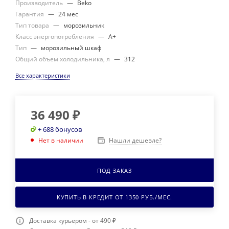
Производитель
—
Beko
Гарантия
—
24 мес
Тип товара
—
морозильник
Класс энергопотребления
—
A+
Тип
—
морозильный шкаф
Общий объем холодильника, л
—
312
Все характеристики
36 490
₽
+ 688 бонусов
Нашли дешевле?
Нет в наличии
ПОД ЗАКАЗ
КУПИТЬ В КРЕДИТ ОТ
1350
РУБ./МЕС.
Доставка курьером - от 490 ₽