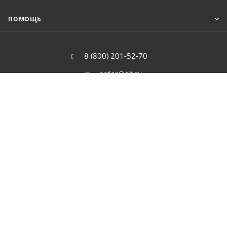
ПОМОЩЬ
8 (800) 201-52-70
order@cit.ru
109462, г. Москва, Волгоградский
проспект, 96 к 2
2026 © Интернет-магазин цифровой и бытовой техники