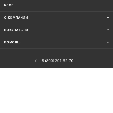
БЛОГ
О КОМПАНИИ
ПОКУПАТЕЛЮ
ПОМОЩЬ
8 (800) 201-52-70
order@cit.ru
109462, г. Москва, Волгоградский
проспект, 96 к 2