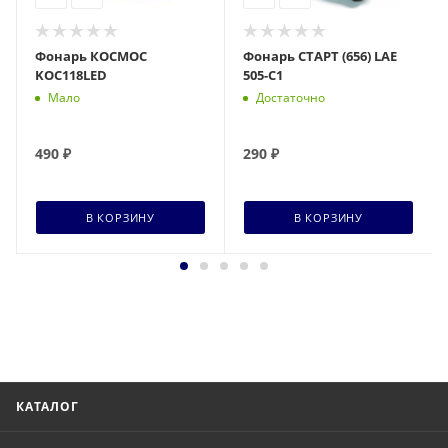
Фонарь КОСМОС
Фонарь СТАРТ (656) LAE
KOC118LED
505-С1
Мало
Достаточно
490
₽
290
₽
В КОРЗИНУ
В КОРЗИНУ
КАТАЛОГ