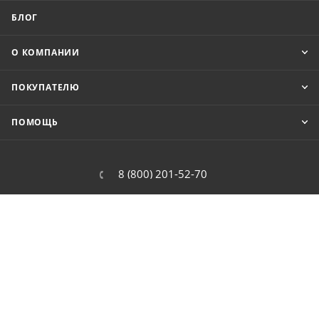
БЛОГ
О КОМПАНИИ
ПОКУПАТЕЛЮ
ПОМОЩЬ
8 (800) 201-52-70
order@cit.ru
109462, г. Москва, Волгоградский
проспект, 96 к 2