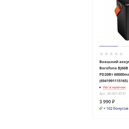
Внешний акку
Borofone BJ66B
PD20Вт 60000m
(6941991115165)
Нет в наличии
Арт.: 00-00118737
3 990
₽
+ 102 бонусов