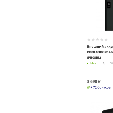
Внешний акку
PB08 40000 mA
(PB08BL)
Мало
Арт.: 0
3 690
₽
+ 72 бонусов