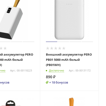
й аккумулятор PERO
Внешний аккумулятор PERO
000 mAh белый
PB01 5000 mAh белый
)
(PB01WH)
очно
Арт.: 00-00118223
Достаточно
Арт.: 00-00131172
890
₽
онусов
+ 18 бонусов