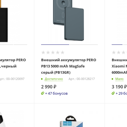
мулятор PERO
Внешний аккумулятор PERO
Внешни
h,черный
PB13 5000 mAh MagSafe
Xiaomi 
серый (PB13GR)
рт.: 00-00120097
Достаточно
Арт.: 00-00128217
Мало
2 990
₽
3 190
₽
+ 47 бонусов
+ 29 б