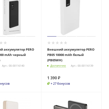
й аккумулятор PERO
Внешний аккумулятор PERO
000 mAh черный
PB05 10000 mAh белый
)
(PB05WH)
Арт.: 00-00116140
Достаточно
Арт.: 00-00116139
1 390
₽
онусов
+ 27 бонусов