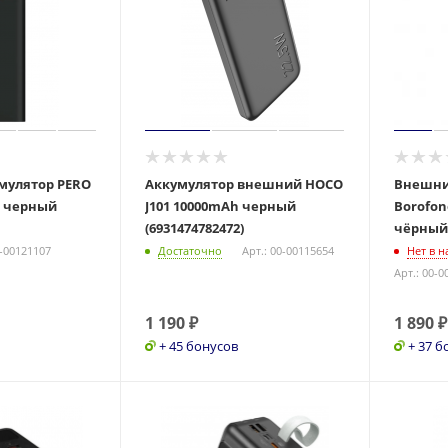
мулятор PERO
Аккумулятор внешний HOCO
Внешни
h черный
J101 10000mAh черный
Borofon
(6931474782472)
чёрный
0-00121107
Достаточно
Арт.: 00-00115654
Нет в 
Арт.: 00-0
1 190
₽
1 890
₽
+ 45 бонусов
+ 37 б