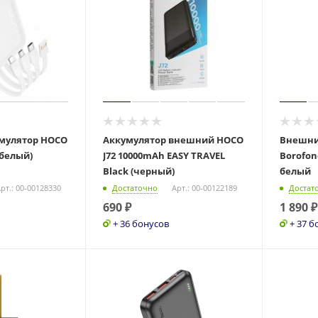
мулятор HOCO
Аккумулятор внешний HOCO
Внешни
(белый)
J72 10000mAh EASY TRAVEL
Borofon
Black (черный)
белый
рт.: 00-00128330
Достаточно
Арт.: 00-00122189
Достат
690
₽
1 890
₽
+ 36 бонусов
+ 37 б