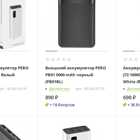
мулятор PERO
Внешний аккумулятор PERO
Аккуму
h белый
PB01 5000 mAh черный
J72 100
(PB01BL)
White (
рт.: 00-00116141
Достаточно
Арт.: 00-00131173
Достат
890
₽
690
₽
+ 18 бонусов
+ 36 б