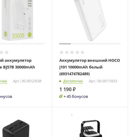
й аккумулятор
Аккумулятор внешний HOCO
e BJ57B 30000mAh
J101 10000mAh белый
(6931474782489)
очно
Арт.: 00-00123538
Достаточно
Арт.: 00-00115653
1 190
₽
онусов
+ 45 бонусов