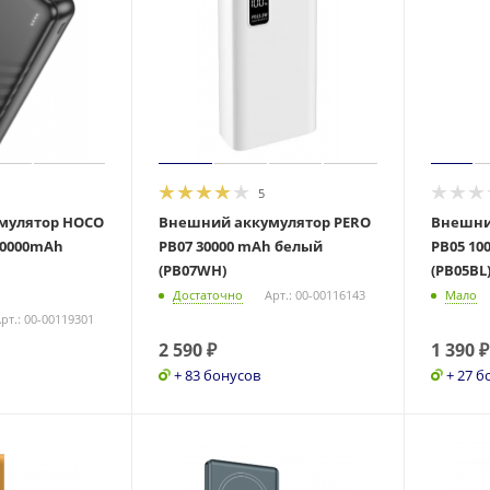
5
мулятор HOCO
Внешний аккумулятор PERO
Внешни
20000mAh
PB07 30000 mAh белый
PB05 10
(PB07WH)
(PB05BL
Достаточно
Арт.: 00-00116143
Мало
рт.: 00-00119301
2 590
₽
1 390
₽
+ 83 бонусов
+ 27 б