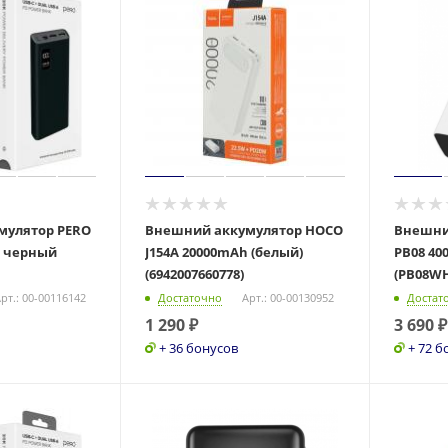
мулятор PERO
Внешний аккумулятор HOCO
Внешни
h черный
J154A 20000mAh (белый)
PB08 40
(6942007660778)
(PB08WH
рт.: 00-00116142
Достаточно
Арт.: 00-00130952
Достат
1 290
₽
3 690
₽
+ 36 бонусов
+ 72 б