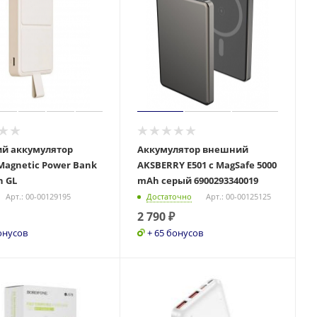
й аккумулятор
Аккумулятор внешний
Magnetic Power Bank
AKSBERRY E501 с MagSafe 5000
6000mAh GL
mAh серый 6900293340019
Арт.: 00-00129195
Достаточно
Арт.: 00-00125125
2 790
₽
онусов
+ 65 бонусов