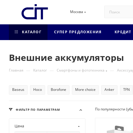
Москва
КАТАЛОГ
СУПЕР ПРЕДЛОЖЕНИЯ
КРЕДИТ
Внешние аккумуляторы
—
—
—
Главная
Каталог
Смартфоны и фототехника
Аксессуа
Baseus
Hoco
Borofone
More choice
Anker
TFN
По популярности (уб
ФИЛЬТР ПО ПАРАМЕТРАМ
Цена