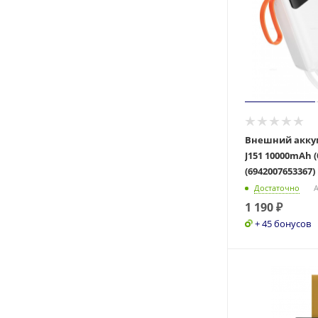
Внешний акку
J151 10000mAh 
(6942007653367)
Достаточно
А
1 190
₽
+ 45 бонусов