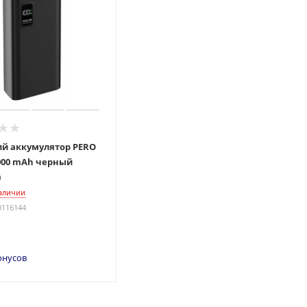
й аккумулятор PERO
000 mAh черный
)
наличии
0116144
онусов