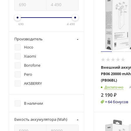
690
4 490
Производитель
Hoco
Xiaomi
Borofone
Внешний акку
PB06 20000 mA
Pero
(PB06BL)
AKSBERRY
Достаточно
А
2 190
₽
+ 64 бонусов
В наличии
Емкость аккумулятора (Mah)