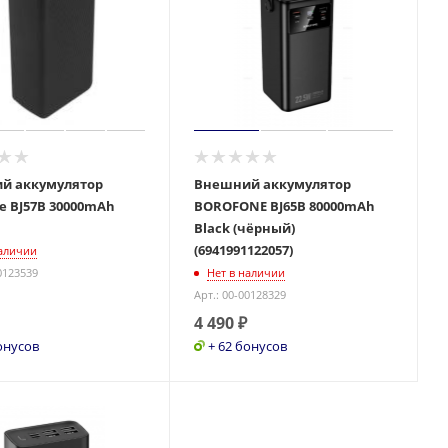
й аккумулятор
Внешний аккумулятор
e BJ57B 30000mAh
BOROFONE BJ65B 80000mAh
Black (чёрный)
(6941991122057)
наличии
0123539
Нет в наличии
Арт.: 00-00128329
4 490
₽
онусов
+ 62 бонусов