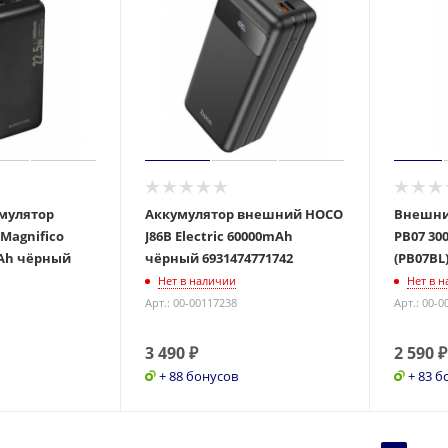
мулятор
Аккумулятор внешний HOCO
Внешни
 Magnifico
J86B Electric 60000mAh
PB07 30
Ah чёрный
чёрный 6931474771742
(PB07BL
Нет в наличии
Нет в 
Арт.: 00-00117238
Арт.: 00-0
3 490
₽
2 590
₽
+ 88 бонусов
+ 83 б