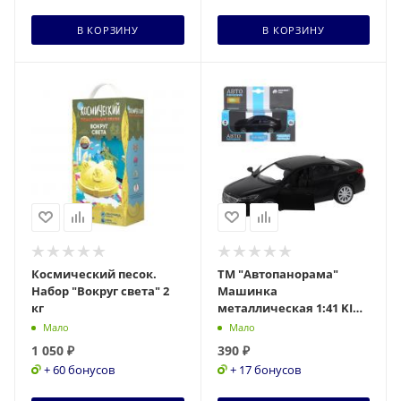
В КОРЗИНУ
В КОРЗИНУ
Космический песок.
ТМ "Автопанорама"
Набор "Вокруг света" 2
Машинка
кг
металлическая 1:41 KIA
K7, черный, откр. двери,
Мало
Мало
инерция, 17,5*12,5*6,5
1 050
₽
390
₽
см,
+ 60 бонусов
+ 17 бонусов