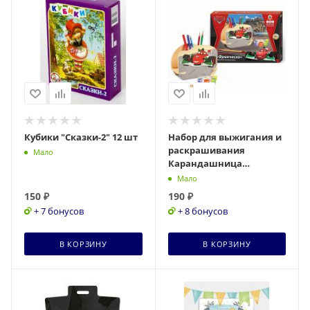
Кубики "Сказки-2" 12 шт
Набор для выжигания и
раскрашивания
Мало
Карандашница
Франческо
Мало
150
₽
190
₽
+ 7 бонусов
+ 8 бонусов
В КОРЗИНУ
В КОРЗИНУ