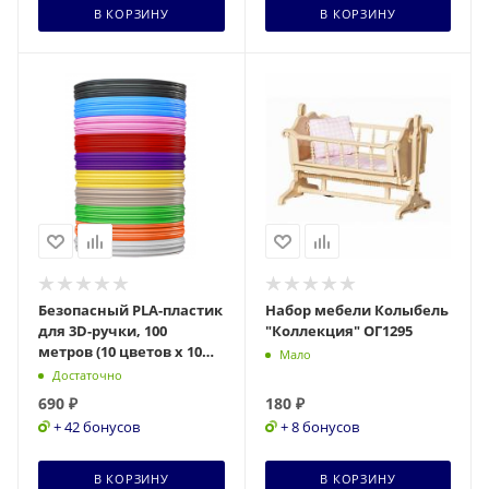
В КОРЗИНУ
В КОРЗИНУ
Безопасный PLA-пластик
Набор мебели Колыбель
для 3D-ручки, 100
"Коллекция" ОГ1295
метров (10 цветов х 10
Мало
м), BRAUBERG KIDS,
Достаточно
665189
690
₽
180
₽
+ 42 бонусов
+ 8 бонусов
В КОРЗИНУ
В КОРЗИНУ