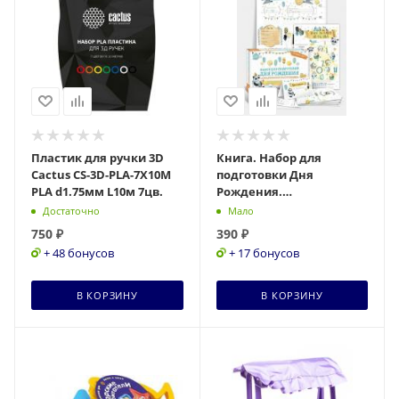
Пластик для ручки 3D
Книга. Набор для
Cactus CS-3D-PLA-7X10M
подготовки Дня
PLA d1.75мм L10м 7цв.
Рождения.
"Акварельное
Достаточно
Мало
настороение"
750
₽
390
₽
+ 48 бонусов
+ 17 бонусов
В КОРЗИНУ
В КОРЗИНУ