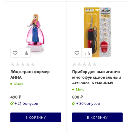
Яйцо-трансформер
Прибор для выжигания
АННА
многофункциональный
ArtSpace, 6 сменных
Мало
насадок, блистер
Мало
490
₽
690
₽
+ 21 бонусов
+ 30 бонусов
В КОРЗИНУ
В КОРЗИНУ