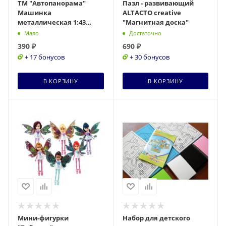
ТМ "Автопанорама"
Пазл - развивающий
Машинка
ALTACTO creative
металлическая 1:43
"Магнитная доска"
Porsche Panamera S,
Мало
Достаточно
синий перламутр, откр.
390
₽
690
₽
двери, инерц
+ 17 бонусов
+ 30 бонусов
В КОРЗИНУ
В КОРЗИНУ
Мини-фигурки
Набор для детского