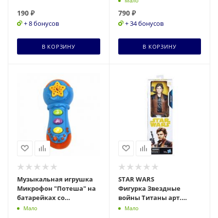
Мало
190
₽
790
₽
+ 8 бонусов
+ 34 бонусов
В КОРЗИНУ
В КОРЗИНУ
Музыкальная игрушка
STAR WARS
Микрофон "Потеша" на
Фигурка Звездные
батарейках со
войны Титаны арт.
световыми и звуковыми
E2380EU4
Мало
Мало
эффектами, проектор