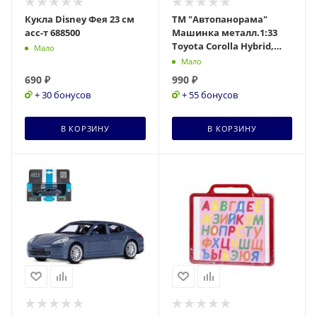
Кукла Disney Фея 23 см
ТМ "Автопанорама"
асс-т 688500
Машинка металл.1:33
Toyota Corolla Hybrid,
Мало
красный, инерция, свет,
Мало
звук, откр. две
690
₽
990
₽
+ 30 бонусов
+ 55 бонусов
В КОРЗИНУ
В КОРЗИНУ