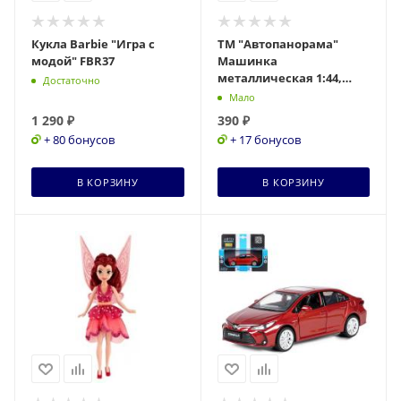
Кукла Barbie "Игра с
ТМ "Автопанорама"
модой" FBR37
Машинка
металлическая 1:44,
Достаточно
BMW X7, черный, откр.
Мало
двери, инерция, в/к
1 290
₽
390
₽
17,5*12,5*6,
+ 80 бонусов
+ 17 бонусов
В КОРЗИНУ
В КОРЗИНУ