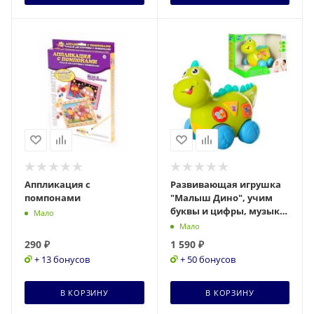
Аппликация с
Развивающая игрушка
помпонами
"Малыш Дино", учим
буквы и цифры, музыка,
Мало
свет, движения вперед
Мало
и назад, в/к 28*
290
₽
1 590
₽
+ 13 бонусов
+ 50 бонусов
В КОРЗИНУ
В КОРЗИНУ