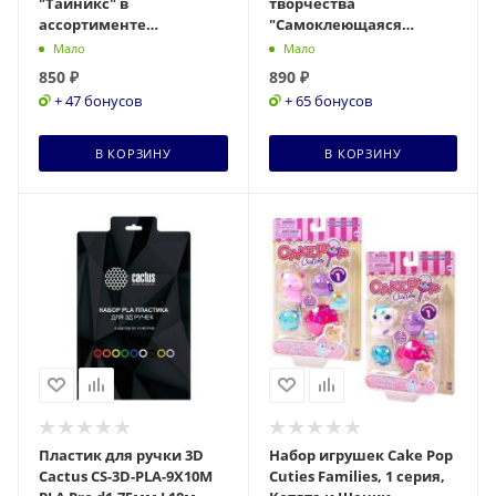
"Тайникс" в
творчества
ассортименте
"Самоклеющаяся
IW01351500
мозаика" 8742 дет.
Мало
Мало
850
₽
890
₽
+ 47 бонусов
+ 65 бонусов
В КОРЗИНУ
В КОРЗИНУ
Пластик для ручки 3D
Набор игрушек Cake Pop
Cactus CS-3D-PLA-9X10M
Cuties Families, 1 серия,