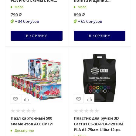
PLA Pro d1.75мм L10м
Котята и Щенки
9цв.
арт.27240
Мало
Мало
790
₽
890
₽
+ 34 бонусов
+ 65 бонусов
В КОРЗИНУ
В КОРЗИНУ
Пазл картонный 500
Пластик для ручки 3D
элементов АССОРТИ
Cactus CS-3D-PLA-12x10M
PLA d1.75мм L10м 12цв.
Достаточно