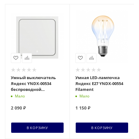
Умный выключатель
Умная LED-лампочка
Яндекс YNDX-00534
Яндекс E27 YNDX-00554
беспроводной
Filament
одноклавишный
Мало
Мало
2 090
₽
1 150
₽
В КОРЗИНУ
В КОРЗИНУ