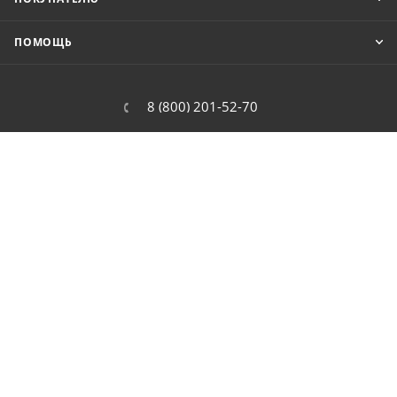
ПОМОЩЬ
8 (800) 201-52-70
order@cit.ru
109462, г. Москва, Волгоградский
проспект, 96 к 2
2026 © Интернет-магазин цифровой и бытовой техники