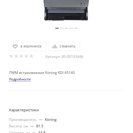
В ИЗБРАННОЕ
СРАВНИТЬ
Артикул:
00-00103446
ПММ встраиваемая Körting KDI 45140
Подробности
Характеристики
Производитель
—
Körting
Высота, см
—
81.5
Ширина, см
—
44.8