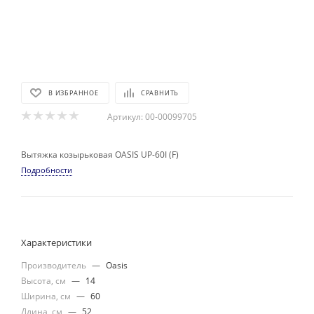
В ИЗБРАННОЕ
СРАВНИТЬ
Артикул:
00-00099705
Вытяжка козырьковая OASIS UP-60I (F)
Подробности
Характеристики
Производитель
—
Oasis
Высота, см
—
14
Ширина, см
—
60
Длина, см
—
52