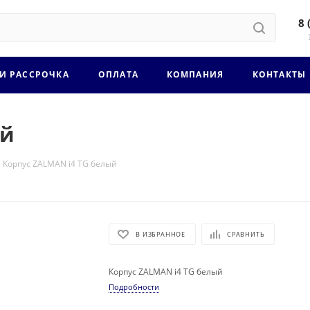
8 
 И РАССРОЧКА
ОПЛАТА
КОМПАНИЯ
КОНТАКТЫ
ый
Корпус ZALMAN i4 TG белый
В ИЗБРАННОЕ
СРАВНИТЬ
Корпус ZALMAN i4 TG белый
Подробности