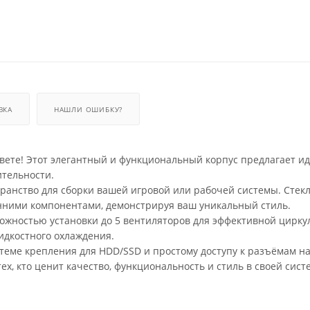
ВКА
НАШЛИ ОШИБКУ?
цвете! Этот элегантный и функциональный корпус предлагает и
ительности.
ранство для сборки вашей игровой или рабочей системы. Стек
енними компонентами, демонстрируя ваш уникальный стиль.
ожностью установки до 5 вентиляторов для эффективной цирк
жидкостного охлаждения.
теме крепления для HDD/SSD и простому доступу к разъёмам н
х, кто ценит качество, функциональность и стиль в своей сист