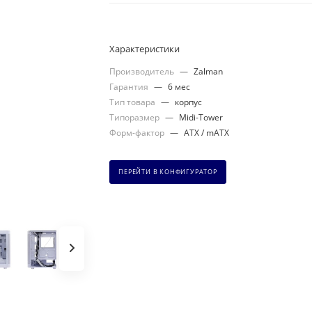
Характеристики
Производитель
—
Zalman
Гарантия
—
6 мес
Тип товара
—
корпус
Типоразмер
—
Midi-Tower
Форм-фактор
—
ATX / mATX
ПЕРЕЙТИ В КОНФИГУРАТОР