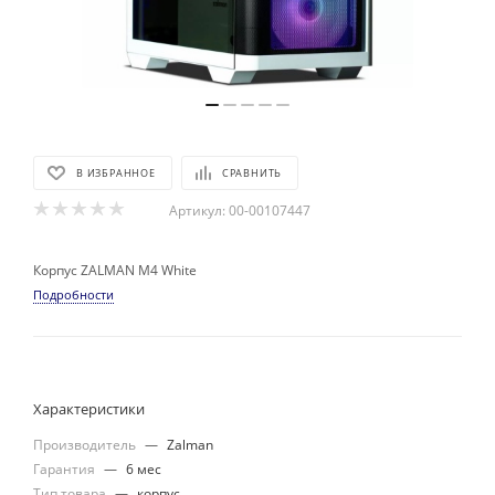
В ИЗБРАННОЕ
СРАВНИТЬ
Артикул:
00-00107447
Корпус ZALMAN M4 White
Подробности
Характеристики
Производитель
—
Zalman
Гарантия
—
6 мес
Тип товара
—
корпус