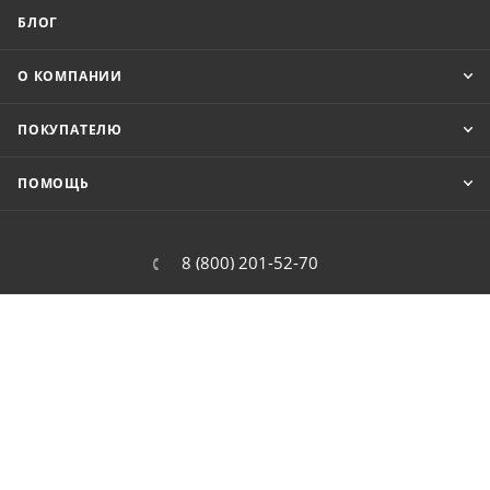
БЛОГ
О КОМПАНИИ
ПОКУПАТЕЛЮ
ПОМОЩЬ
8 (800) 201-52-70
order@cit.ru
109462, г. Москва, Волгоградский
проспект, 96 к 2