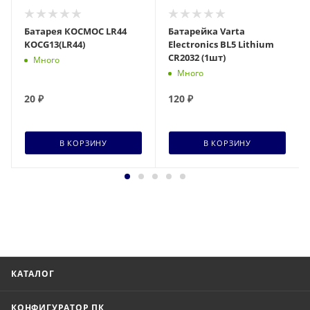
Батарея КОСМОС LR44
Батарейка Varta
KOCG13(LR44)
Electronics BL5 Lithium
CR2032 (1шт)
Много
Много
20
₽
120
₽
В КОРЗИНУ
В КОРЗИНУ
КАТАЛОГ
КОНФИГУРАТОР ПК