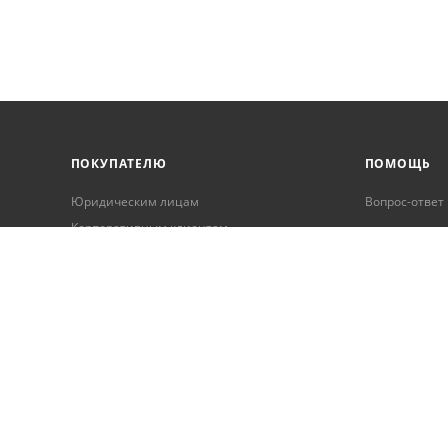
ПОКУПАТЕЛЮ
ПОМОЩЬ
Юридическим лицам
Вопрос-ответ
Корпоративным клиентам
Условия оплаты
Условия доставки
Бонусная программа
Онлайн кредитование
Обработка персональных данных
Гарантия и возврат