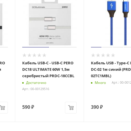
ERO
Кабель USB-С - USB-C PERO
Кабель USB - Type-C
м
DC18 ULTIMATE 60W 1,5м
DC-02 1м синий (PRD
серебристый PRDC-18CCBL
02TC1MBL)
Достаточно
Много
Арт.: 00-001
Арт.: 00-00129516
590
₽
390
₽