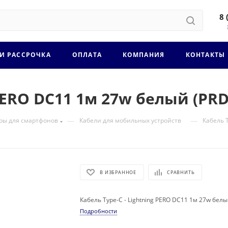
8 
 И РАССРОЧКА
ОПЛАТА
КОМПАНИЯ
КОНТАКТЫ
 PERO DC11 1м 27w белый (PR
—
—
ры для смартфонов
Кабели для мобильных устройств
Кабель 
В ИЗБРАННОЕ
СРАВНИТЬ
Кабель Type-C - Lightning PERO DC11 1м 27w бе
Подробности