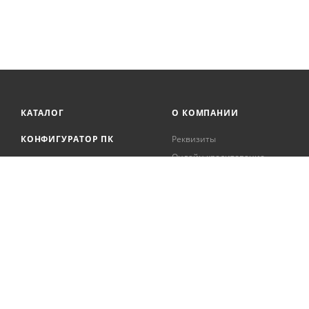
КАТАЛОГ
О КОМПАНИИ
КОНФИГУРАТОР ПК
Реквизиты
Онлайн кредитование
АКЦИИ
Сервисный центр
БРЕНДЫ
Регистрация касс
Образовательная
БЛОГ
деятельность
Вакансии
Сотрудники
Документация