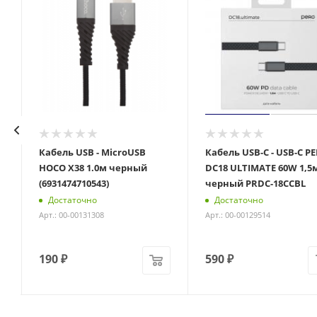
Кабель USB - MicroUSB
Кабель USB-С - USB-C P
HOCO X38 1.0м черный
DC18 ULTIMATE 60W 1,5
(6931474710543)
черный PRDC-18CCBL
Достаточно
Достаточно
Арт.: 00-00131308
Арт.: 00-00129514
190
₽
590
₽