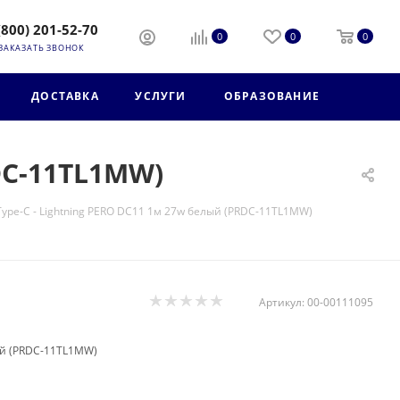
(800) 201-52-70
0
0
0
ЗАКАЗАТЬ ЗВОНОК
ДОСТАВКА
УСЛУГИ
ОБРАЗОВАНИЕ
DC-11TL1MW)
Type-C - Lightning PERO DC11 1м 27w белый (PRDC-11TL1MW)
Артикул:
00-00111095
лый (PRDC-11TL1MW)