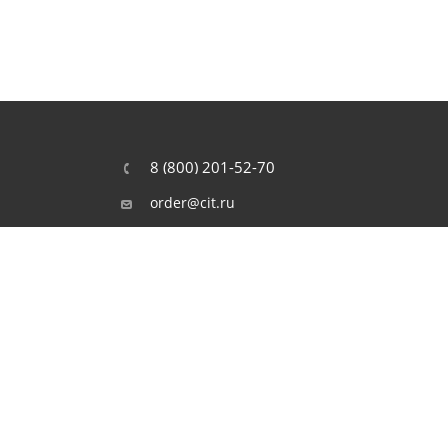
8 (800) 201-52-70
order@cit.ru
109462, г. Москва, Волгоградский
проспект, 96 к 2