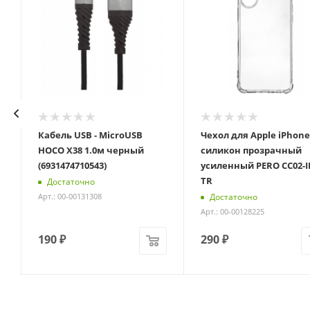
Кабель USB - MicroUSB
Чехол для Apple iPhone
HOCO X38 1.0м черный
силикон прозрачный
(6931474710543)
усиленный PERO CC02-I
TR
Достаточно
Достаточно
Арт.: 00-00131308
Арт.: 00-00128225
190
₽
290
₽