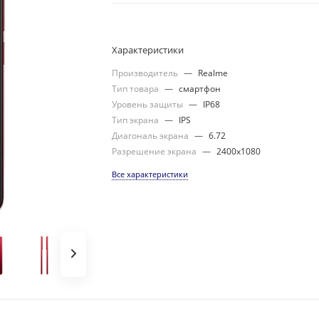
Характеристики
Производитель
—
Realme
Тип товара
—
смартфон
Уровень защиты
—
IP68
Тип экрана
—
IPS
Диагональ экрана
—
6.72
Разрешение экрана
—
2400x1080
Все характеристики