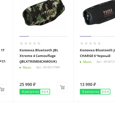
 17
Колонка Bluetooth JBL
Колонка Bluetooth J
Xtreme 4 Camouflage
CHARGE 6 Черный
P17-
(JBLXTREME4CAMOUK)
Мало
Арт.: 00-0012
Мало
Арт.: 00-00127989
25 990
₽
13 990
₽
В рассрочку
0-0-4
В рассрочку
0-0-4