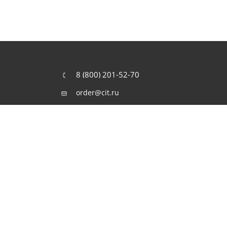
8 (800) 201-52-70
order@cit.ru
109462, г. Москва, Волгоградский
проспект, 96 к 2