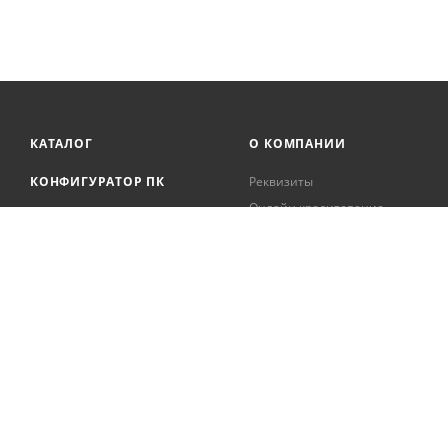
КАТАЛОГ
О КОМПАНИИ
КОНФИГУРАТОР ПК
Реквизиты
Онлайн кредитование
АКЦИИ
Сервисный центр
БРЕНДЫ
Регистрация касс
Образовательная
БЛОГ
деятельность
Вакансии
Сотрудники
Документация