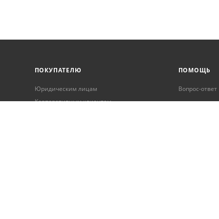
ПОКУПАТЕЛЮ
ПОМОЩЬ
Юридическим лицам
Вопрос-ответ
Корпоративным клиентам
Условия оплаты
Условия доставки
Бонусная программа
Онлайн кредитование
Обработка персональных данных
Гарантия и возврат